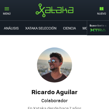
MENÚ
NUEVO
Suscríbete a
ANÁLISIS
XATAKA SELECCIÓN
CIENCIA
MOVILIDAD
Ricardo Aguilar
Colaborador
En Xataka desde
hace 7 años