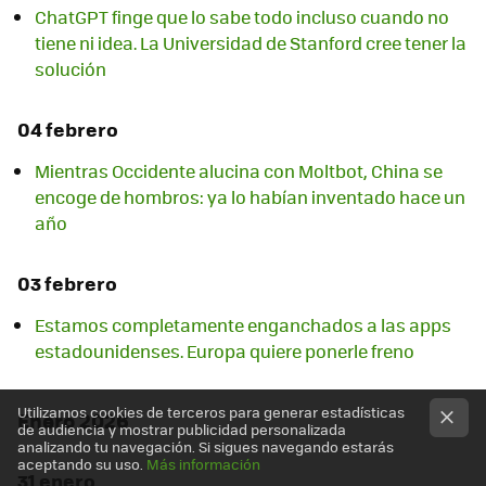
ChatGPT finge que lo sabe todo incluso cuando no
tiene ni idea. La Universidad de Stanford cree tener la
solución
04 febrero
Mientras Occidente alucina con Moltbot, China se
encoge de hombros: ya lo habían inventado hace un
año
03 febrero
Estamos completamente enganchados a las apps
estadounidenses. Europa quiere ponerle freno
Utilizamos cookies de terceros para generar estadísticas
Enero 2026
de audiencia y mostrar publicidad personalizada
analizando tu navegación. Si sigues navegando estarás
aceptando su uso.
Más información
31 enero