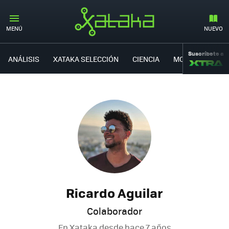
MENÚ
NUEVO
Suscríbete a
ANÁLISIS
XATAKA SELECCIÓN
CIENCIA
MOVILIDAD
Ricardo Aguilar
Colaborador
En Xataka desde
hace 7 años