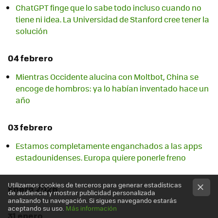
ChatGPT finge que lo sabe todo incluso cuando no
tiene ni idea. La Universidad de Stanford cree tener la
solución
04 febrero
Mientras Occidente alucina con Moltbot, China se
encoge de hombros: ya lo habían inventado hace un
año
03 febrero
Estamos completamente enganchados a las apps
estadounidenses. Europa quiere ponerle freno
Utilizamos cookies de terceros para generar estadísticas
Enero 2026
de audiencia y mostrar publicidad personalizada
analizando tu navegación. Si sigues navegando estarás
aceptando su uso.
Más información
31 enero