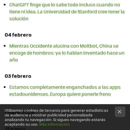
ChatGPT finge que lo sabe todo incluso cuando no
tiene ni idea. La Universidad de Stanford cree tener la
solución
04 febrero
Mientras Occidente alucina con Moltbot, China se
encoge de hombros: ya lo habían inventado hace un
año
03 febrero
Estamos completamente enganchados a las apps
estadounidenses. Europa quiere ponerle freno
Utilizamos cookies de terceros para generar estadísticas
Enero 2026
de audiencia y mostrar publicidad personalizada
analizando tu navegación. Si sigues navegando estarás
aceptando su uso.
Más información
31 enero