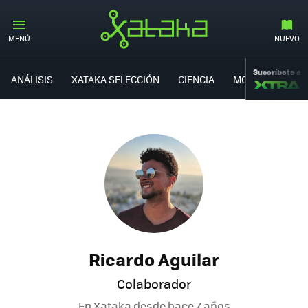
MENÚ
NUEVO
Suscríbete a
ANÁLISIS
XATAKA SELECCIÓN
CIENCIA
MOVILIDAD
Ricardo Aguilar
Colaborador
En Xataka desde
hace 7 años