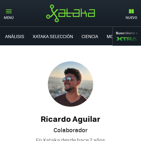
MENÚ
NUEVO
Suscríbete a
ANÁLISIS
XATAKA SELECCIÓN
CIENCIA
MOVILIDAD
Ricardo Aguilar
Colaborador
En Xataka desde
hace 7 años