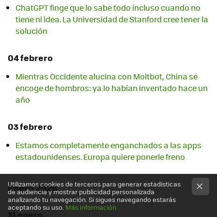
ChatGPT finge que lo sabe todo incluso cuando no
tiene ni idea. La Universidad de Stanford cree tener la
solución
04 febrero
Mientras Occidente alucina con Moltbot, China se
encoge de hombros: ya lo habían inventado hace un
año
03 febrero
Estamos completamente enganchados a las apps
estadounidenses. Europa quiere ponerle freno
Utilizamos cookies de terceros para generar estadísticas
Enero 2026
de audiencia y mostrar publicidad personalizada
analizando tu navegación. Si sigues navegando estarás
aceptando su uso.
Más información
31 enero