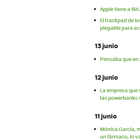
Apple tiene a Sir
El trackpad de lo
plegable para ac
13 junio
Pensaba que en 
12 junio
La empresa que 
las powerbanks 
11 junio
Mónica García, m
un fármaco, lo v