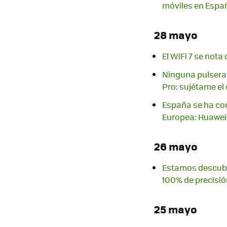
móviles en Espa
28 mayo
El WiFi 7 se not
Ninguna pulsera 
Pro: sujétame el
España se ha con
Europea: Huawei
26 mayo
Estamos descubri
100% de precisió
25 mayo