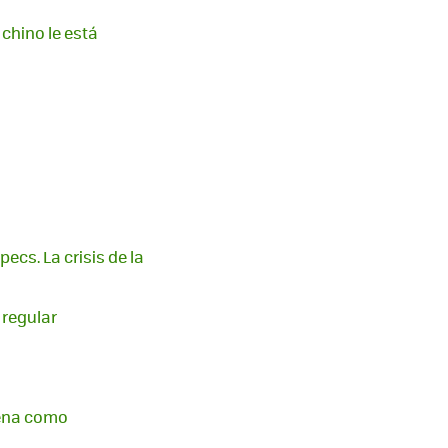
chino le está
ecs. La crisis de la
 regular
uena como