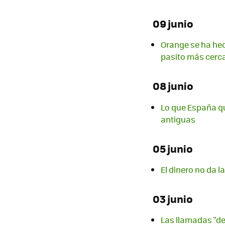
09 junio
Orange se ha hec
pasito más cerc
08 junio
Lo que España qu
antiguas
05 junio
El dinero no da l
03 junio
Las llamadas "de