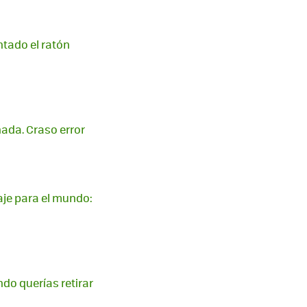
ntado el ratón
ada. Craso error
je para el mundo:
do querías retirar