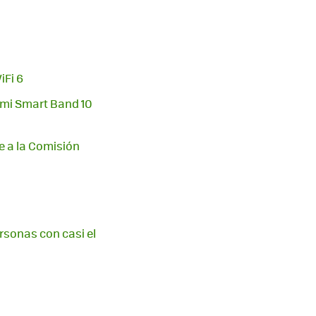
iFi 6
omi Smart Band 10
e a la Comisión
rsonas con casi el