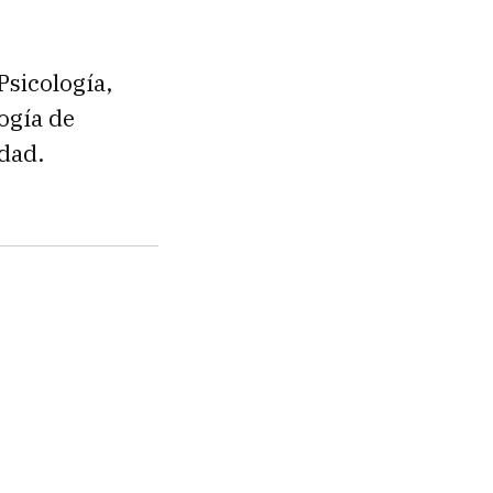
Psicología,
ogía de
idad.