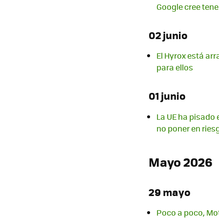
Google cree tene
02 junio
El Hyrox está ar
para ellos
01 junio
La UE ha pisado e
no poner en ries
Mayo 2026
29 mayo
Poco a poco, Mot