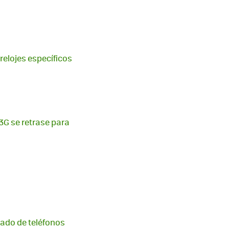
relojes específicos
 3G se retrase para
cado de teléfonos