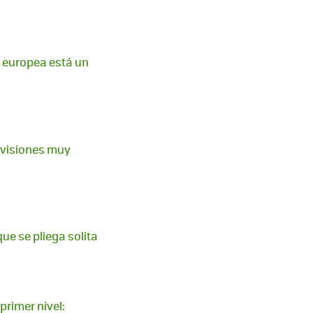
n europea está un
levisiones muy
que se pliega solita
rimer nivel: