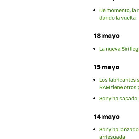
De momento, la m
dando la vuelta
18 mayo
La nueva Siri lle
15 mayo
Los fabricantes s
RAM tiene otros 
Sony ha sacado p
14 mayo
Sony ha lanzado 
arriesgada