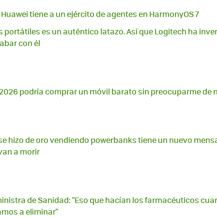
i. Huawei tiene a un ejército de agentes en HarmonyOS 7
s portátiles es un auténtico latazo. Así que Logitech ha inve
abar con él
2026 podría comprar un móvil barato sin preocuparme de n
se hizo de oro vendiendo powerbanks tiene un nuevo mensa
van a morir
inistra de Sanidad: "Eso que hacían los farmacéuticos cuan
amos a eliminar"