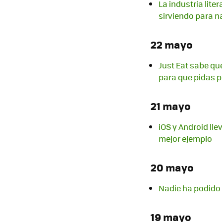
La industria lite
sirviendo para 
22 mayo
Just Eat sabe qu
para que pidas 
21 mayo
iOS y Android lle
mejor ejemplo
20 mayo
Nadie ha podido 
19 mayo