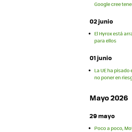
Google cree tene
02 junio
El Hyrox está ar
para ellos
01 junio
La UE ha pisado e
no poner en ries
Mayo 2026
29 mayo
Poco a poco, Mot