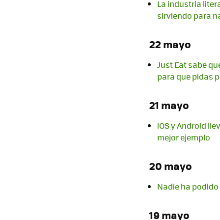
La industria lite
sirviendo para 
22 mayo
Just Eat sabe qu
para que pidas 
21 mayo
iOS y Android lle
mejor ejemplo
20 mayo
Nadie ha podido 
19 mayo