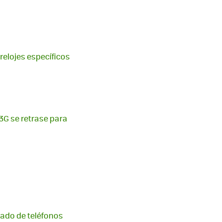
relojes específicos
 3G se retrase para
cado de teléfonos