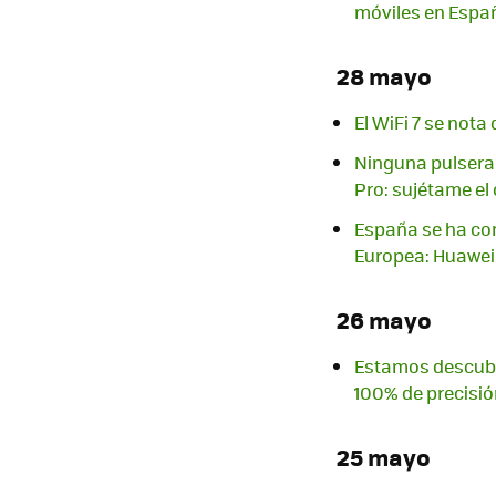
móviles en Espa
28 mayo
El WiFi 7 se not
Ninguna pulsera 
Pro: sujétame el
España se ha con
Europea: Huawei
26 mayo
Estamos descubri
100% de precisió
25 mayo