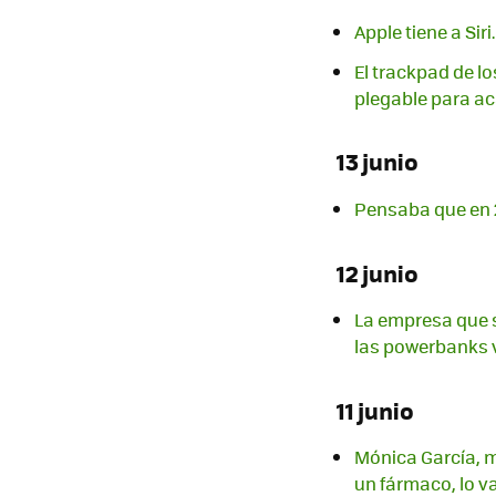
Apple tiene a Sir
El trackpad de lo
plegable para ac
13 junio
Pensaba que en 
12 junio
La empresa que 
las powerbanks 
11 junio
Mónica García, m
un fármaco, lo v