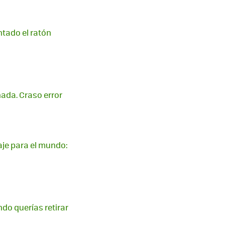
ntado el ratón
ada. Craso error
je para el mundo:
do querías retirar