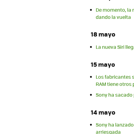
De momento, la m
dando la vuelta
18 mayo
La nueva Siri lle
15 mayo
Los fabricantes s
RAM tiene otros 
Sony ha sacado p
14 mayo
Sony ha lanzado 
arriesgada