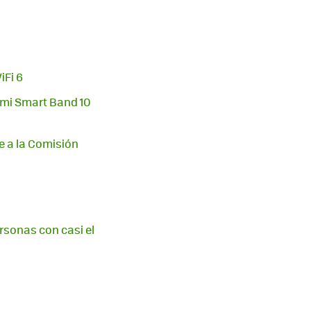
iFi 6
omi Smart Band 10
e a la Comisión
rsonas con casi el