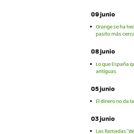
09 junio
Orange se ha hec
pasito más cerc
08 junio
Lo que España qu
antiguas
05 junio
El dinero no da l
03 junio
Las llamadas "de