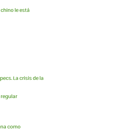
chino le está
ecs. La crisis de la
 regular
uena como