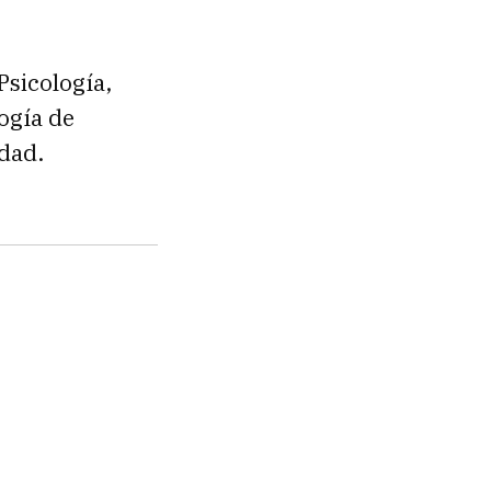
Psicología,
ogía de
idad.