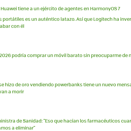
i. Huawei tiene a un ejército de agentes en HarmonyOS 7
s portátiles es un auténtico latazo. Así que Logitech ha inve
abar con él
2026 podría comprar un móvil barato sin preocuparme de n
se hizo de oro vendiendo powerbanks tiene un nuevo mensa
van a morir
inistra de Sanidad: "Eso que hacían los farmacéuticos cuan
amos a eliminar"