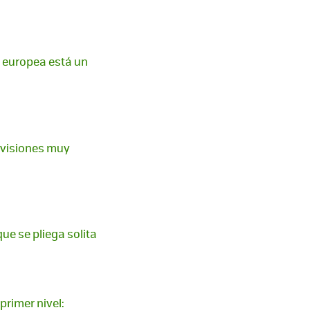
n europea está un
levisiones muy
que se pliega solita
rimer nivel: