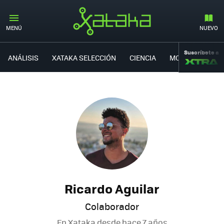
MENÚ
NUEVO
Suscríbete a
ANÁLISIS
XATAKA SELECCIÓN
CIENCIA
MOVILIDAD
Ricardo Aguilar
Colaborador
En Xataka desde
hace 7 años