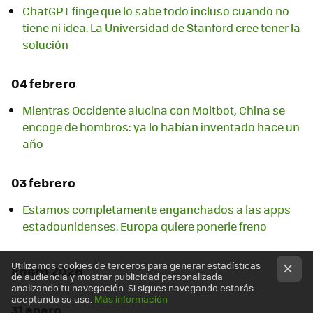
ChatGPT finge que lo sabe todo incluso cuando no
tiene ni idea. La Universidad de Stanford cree tener la
solución
04 febrero
Mientras Occidente alucina con Moltbot, China se
encoge de hombros: ya lo habían inventado hace un
año
03 febrero
Estamos completamente enganchados a las apps
estadounidenses. Europa quiere ponerle freno
Utilizamos cookies de terceros para generar estadísticas
Enero 2026
de audiencia y mostrar publicidad personalizada
analizando tu navegación. Si sigues navegando estarás
aceptando su uso.
Más información
31 enero