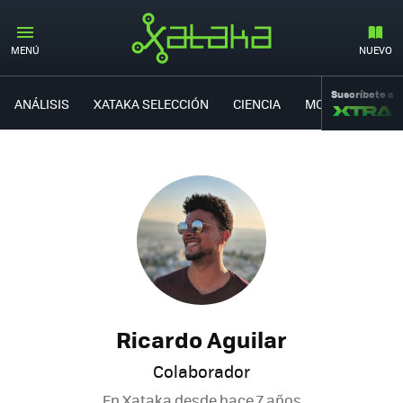
MENÚ
NUEVO
Suscríbete a
ANÁLISIS
XATAKA SELECCIÓN
CIENCIA
MOVILIDAD
Ricardo Aguilar
Colaborador
En Xataka desde
hace 7 años