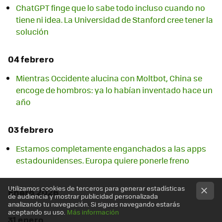
ChatGPT finge que lo sabe todo incluso cuando no
tiene ni idea. La Universidad de Stanford cree tener la
solución
04 febrero
Mientras Occidente alucina con Moltbot, China se
encoge de hombros: ya lo habían inventado hace un
año
03 febrero
Estamos completamente enganchados a las apps
estadounidenses. Europa quiere ponerle freno
Utilizamos cookies de terceros para generar estadísticas
Enero 2026
de audiencia y mostrar publicidad personalizada
analizando tu navegación. Si sigues navegando estarás
aceptando su uso.
Más información
31 enero