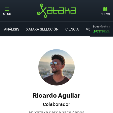
MENÚ
NUEVO
Suscríbete a
ANÁLISIS
XATAKA SELECCIÓN
CIENCIA
MOVILIDAD
Ricardo Aguilar
Colaborador
En Xataka desde
hace 7 años