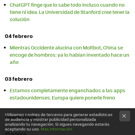
ChatGPT finge que lo sabe todo incluso cuando no
tiene ni idea. La Universidad de Stanford cree tener la
solución
04 febrero
Mientras Occidente alucina con Moltbot, China se
encoge de hombros: ya lo habían inventado hace un
año
03 febrero
Estamos completamente enganchados a las apps
estadounidenses. Europa quiere ponerle freno
Utilizamos cookies de terceros para generar estadísticas
Enero 2026
de audiencia y mostrar publicidad personalizada
analizando tu navegación. Si sigues navegando estarás
aceptando su uso.
Más información
31 enero