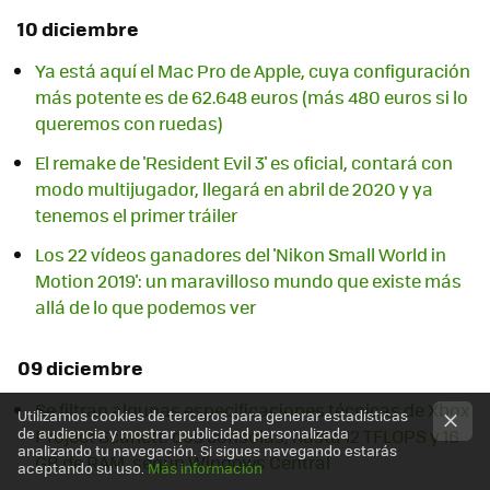
10 diciembre
Ya está aquí el Mac Pro de Apple, cuya configuración
más potente es de 62.648 euros (más 480 euros si lo
queremos con ruedas)
El remake de 'Resident Evil 3' es oficial, contará con
modo multijugador, llegará en abril de 2020 y ya
tenemos el primer tráiler
Los 22 vídeos ganadores del 'Nikon Small World in
Motion 2019': un maravilloso mundo que existe más
allá de lo que podemos ver
09 diciembre
Se filtran algunas especificaciones técnicas de Xbox
Utilizamos cookies de terceros para generar estadísticas
de audiencia y mostrar publicidad personalizada
Project Scarlett: dos consolas, hasta 12 TFLOPS y 16
analizando tu navegación. Si sigues navegando estarás
GB de RAM, según Windows Central
aceptando su uso.
Más información