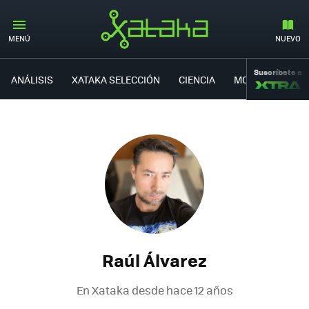
MENÚ
NUEVO
Suscríbete a
ANÁLISIS
XATAKA SELECCIÓN
CIENCIA
MOVILIDAD
Raúl Álvarez
En Xataka desde
hace 12 años