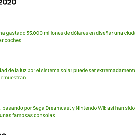
2020
 ha gastado 35.000 millones de dólares en diseñar una ciud
ar coches
idad de la luz por el sistema solar puede ser extremadamente
 demuestran
S5, pasando por Sega Dreamcast y Nintendo Wii: así han sido
lgunas famosas consolas