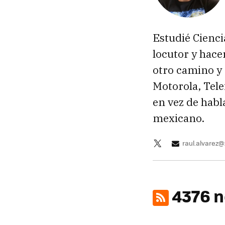
Estudié Cienc
locutor y hace
otro camino y
Motorola, Tele
en vez de habl
mexicano.
raul.alvarez
4376 n