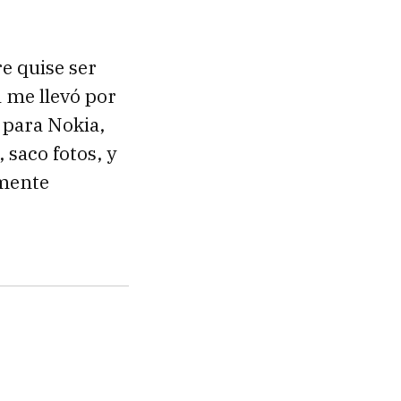
e quise ser
a me llevó por
 para Nokia,
 saco fotos, y
amente