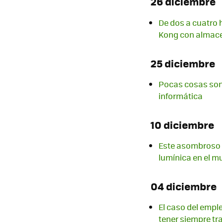
26 diciembre
De dos a cuatro 
Kong con almace
25 diciembre
Pocas cosas son 
informática
10 diciembre
Este asombroso v
lumínica en el 
04 diciembre
El caso del empl
tener siempre tr