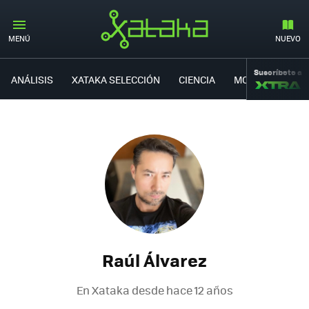
MENÚ
NUEVO
Suscríbete a
ANÁLISIS
XATAKA SELECCIÓN
CIENCIA
MOVILIDAD
Raúl Álvarez
En Xataka desde
hace 12 años