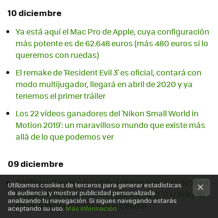
10 diciembre
Ya está aquí el Mac Pro de Apple, cuya configuración
más potente es de 62.648 euros (más 480 euros si lo
queremos con ruedas)
El remake de 'Resident Evil 3' es oficial, contará con
modo multijugador, llegará en abril de 2020 y ya
tenemos el primer tráiler
Los 22 vídeos ganadores del 'Nikon Small World in
Motion 2019': un maravilloso mundo que existe más
allá de lo que podemos ver
09 diciembre
Se filtran algunas especificaciones técnicas de Xbox
Utilizamos cookies de terceros para generar estadísticas
de audiencia y mostrar publicidad personalizada
Project Scarlett: dos consolas, hasta 12 TFLOPS y 16
analizando tu navegación. Si sigues navegando estarás
GB de RAM, según Windows Central
aceptando su uso.
Más información