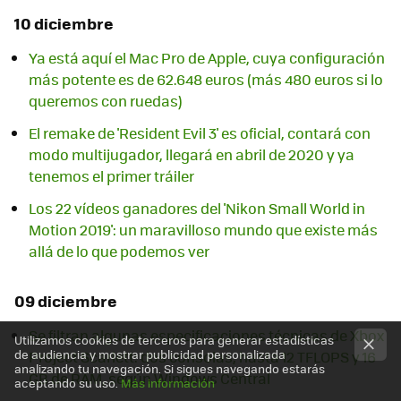
10 diciembre
Ya está aquí el Mac Pro de Apple, cuya configuración
más potente es de 62.648 euros (más 480 euros si lo
queremos con ruedas)
El remake de 'Resident Evil 3' es oficial, contará con
modo multijugador, llegará en abril de 2020 y ya
tenemos el primer tráiler
Los 22 vídeos ganadores del 'Nikon Small World in
Motion 2019': un maravilloso mundo que existe más
allá de lo que podemos ver
09 diciembre
Se filtran algunas especificaciones técnicas de Xbox
Utilizamos cookies de terceros para generar estadísticas
de audiencia y mostrar publicidad personalizada
Project Scarlett: dos consolas, hasta 12 TFLOPS y 16
analizando tu navegación. Si sigues navegando estarás
GB de RAM, según Windows Central
aceptando su uso.
Más información