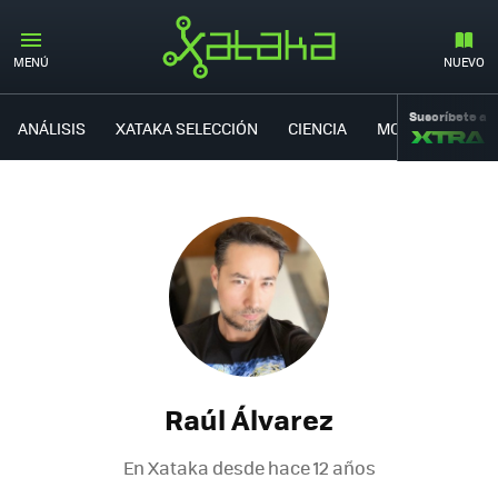
MENÚ
NUEVO
Suscríbete a
ANÁLISIS
XATAKA SELECCIÓN
CIENCIA
MOVILIDAD
Raúl Álvarez
En Xataka desde
hace 12 años