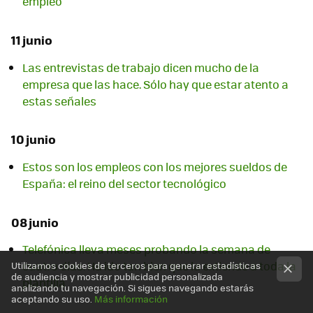
empleo
11 junio
Las entrevistas de trabajo dicen mucho de la
empresa que las hace. Sólo hay que estar atento a
estas señales
10 junio
Estos son los empleos con los mejores sueldos de
España: el reino del sector tecnológico
08 junio
Telefónica lleva meses probando la semana de
cuatro días. Ha ido tan bien que la extiende a toda la
Utilizamos cookies de terceros para generar estadísticas
de audiencia y mostrar publicidad personalizada
plantilla
analizando tu navegación. Si sigues navegando estarás
aceptando su uso.
Más información