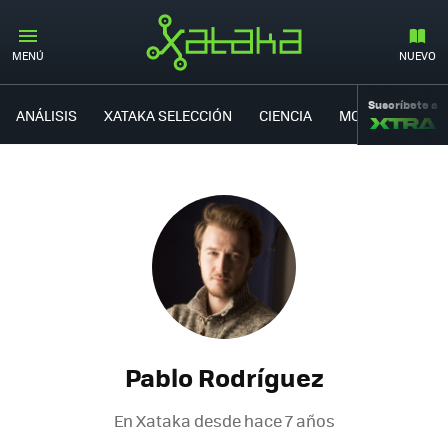
MENÚ
NUEVO
Suscríbete a
ANÁLISIS
XATAKA SELECCIÓN
CIENCIA
MOVILIDAD
Pablo Rodríguez
En Xataka desde
hace 7 años