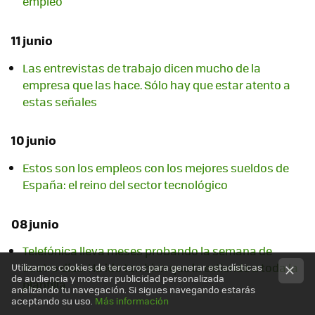
empleo
11 junio
Las entrevistas de trabajo dicen mucho de la
empresa que las hace. Sólo hay que estar atento a
estas señales
10 junio
Estos son los empleos con los mejores sueldos de
España: el reino del sector tecnológico
08 junio
Telefónica lleva meses probando la semana de
cuatro días. Ha ido tan bien que la extiende a toda la
Utilizamos cookies de terceros para generar estadísticas
de audiencia y mostrar publicidad personalizada
plantilla
analizando tu navegación. Si sigues navegando estarás
aceptando su uso.
Más información