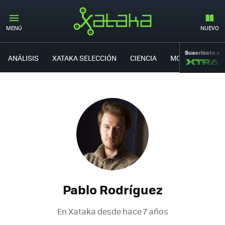
MENÚ
NUEVO
Suscríbete a
ANÁLISIS
XATAKA SELECCIÓN
CIENCIA
MOVILIDAD
Pablo Rodríguez
En Xataka desde
hace 7 años