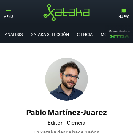
MENÚ
NUEVO
Suscríbete a
ANÁLISIS
XATAKA SELECCIÓN
CIENCIA
MOVILIDAD
Pablo Martínez-Juarez
Editor - Ciencia
En Xataka desde
hace 4 años