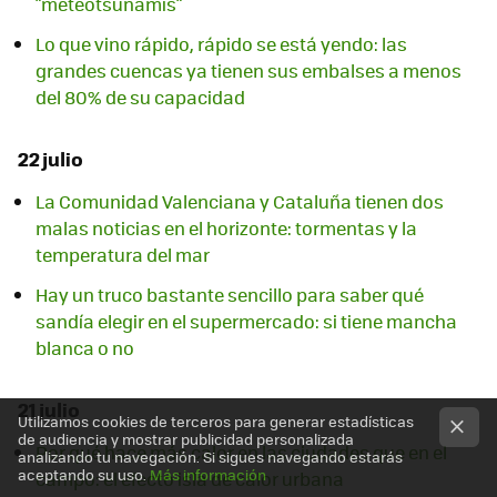
"meteotsunamis"
Lo que vino rápido, rápido se está yendo: las
grandes cuencas ya tienen sus embalses a menos
del 80% de su capacidad
22 julio
La Comunidad Valenciana y Cataluña tienen dos
malas noticias en el horizonte: tormentas y la
temperatura del mar
Hay un truco bastante sencillo para saber qué
sandía elegir en el supermercado: si tiene mancha
blanca o no
21 julio
Utilizamos cookies de terceros para generar estadísticas
de audiencia y mostrar publicidad personalizada
Por qué hace más calor en las ciudades que en el
analizando tu navegación. Si sigues navegando estarás
aceptando su uso.
Más información
campo: el efecto isla de calor urbana