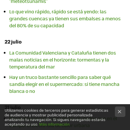
"meteotsunamis"
Lo que vino rápido, rápido se está yendo: las
grandes cuencas ya tienen sus embalses a menos
del 80% de su capacidad
22 julio
La Comunidad Valenciana y Cataluña tienen dos
malas noticias en el horizonte: tormentas y la
temperatura del mar
Hay un truco bastante sencillo para saber qué
sandía elegir en el supermercado: si tiene mancha
blanca o no
21 julio
Utilizamos cookies de terceros para generar estadísticas
de audiencia y mostrar publicidad personalizada
Por qué hace más calor en las ciudades que en el
analizando tu navegación. Si sigues navegando estarás
aceptando su uso.
Más información
campo: el efecto isla de calor urbana