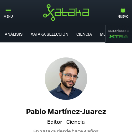
MENÚ
NUEVO
Suscríbete a
ANÁLISIS
XATAKA SELECCIÓN
CIENCIA
MOVILIDAD
Pablo Martínez-Juarez
Editor - Ciencia
En Xataka desde
hace 4 años