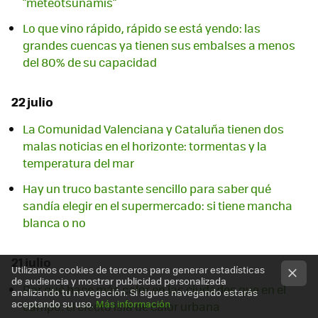
"meteotsunamis"
Lo que vino rápido, rápido se está yendo: las
grandes cuencas ya tienen sus embalses a menos
del 80% de su capacidad
22 julio
La Comunidad Valenciana y Cataluña tienen dos
malas noticias en el horizonte: tormentas y la
temperatura del mar
Hay un truco bastante sencillo para saber qué
sandía elegir en el supermercado: si tiene mancha
blanca o no
21 julio
Utilizamos cookies de terceros para generar estadísticas
de audiencia y mostrar publicidad personalizada
Por qué hace más calor en las ciudades que en el
analizando tu navegación. Si sigues navegando estarás
aceptando su uso.
Más información
campo: el efecto isla de calor urbana