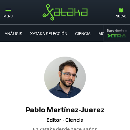
MENÚ
NUEVO
Suscríbete a
ANÁLISIS
XATAKA SELECCIÓN
CIENCIA
MOVILIDAD
Pablo Martínez-Juarez
Editor - Ciencia
En Xataka desde
hace 4 años