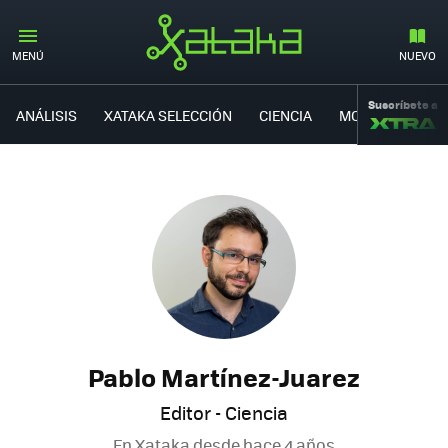
MENÚ
NUEVO
Suscríbete a
ANÁLISIS
XATAKA SELECCIÓN
CIENCIA
MOVILIDAD
Pablo Martínez-Juarez
Editor - Ciencia
En Xataka desde
hace 4 años