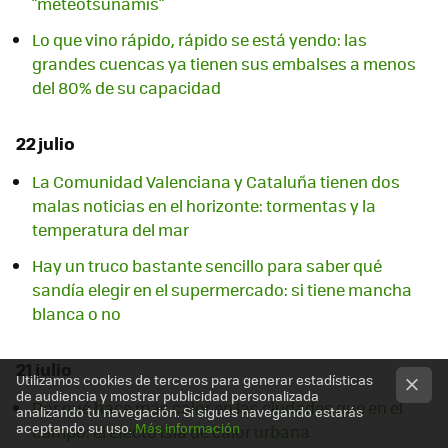
"meteotsunamis"
Lo que vino rápido, rápido se está yendo: las
grandes cuencas ya tienen sus embalses a menos
del 80% de su capacidad
22 julio
La Comunidad Valenciana y Cataluña tienen dos
malas noticias en el horizonte: tormentas y la
temperatura del mar
Hay un truco bastante sencillo para saber qué
sandía elegir en el supermercado: si tiene mancha
blanca o no
21 julio
Utilizamos cookies de terceros para generar estadísticas
de audiencia y mostrar publicidad personalizada
Por qué hace más calor en las ciudades que en el
analizando tu navegación. Si sigues navegando estarás
aceptando su uso.
Más información
campo: el efecto isla de calor urbana