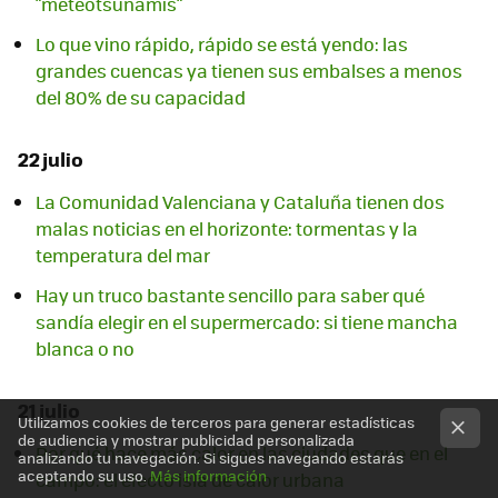
"meteotsunamis"
Lo que vino rápido, rápido se está yendo: las
grandes cuencas ya tienen sus embalses a menos
del 80% de su capacidad
22 julio
La Comunidad Valenciana y Cataluña tienen dos
malas noticias en el horizonte: tormentas y la
temperatura del mar
Hay un truco bastante sencillo para saber qué
sandía elegir en el supermercado: si tiene mancha
blanca o no
21 julio
Utilizamos cookies de terceros para generar estadísticas
de audiencia y mostrar publicidad personalizada
Por qué hace más calor en las ciudades que en el
analizando tu navegación. Si sigues navegando estarás
aceptando su uso.
Más información
campo: el efecto isla de calor urbana