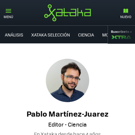
MENÚ
NUEVO
Suscríbete a
ANÁLISIS
XATAKA SELECCIÓN
CIENCIA
MOVILIDAD
Pablo Martínez-Juarez
Editor - Ciencia
En Xataka desde
hace 4 años