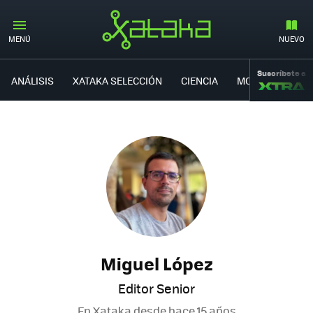
MENÚ
NUEVO
Suscríbete a
ANÁLISIS
XATAKA SELECCIÓN
CIENCIA
MOVILIDAD
Miguel López
Editor Senior
En Xataka desde
hace 15 años