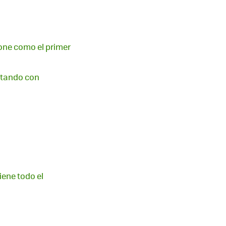
ione como el primer
ntando con
ene todo el