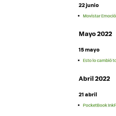
22 junio
Movistar Emoción
Mayo 2022
15 mayo
Esto lo cambió t
Abril 2022
21 abril
PocketBook InkPa