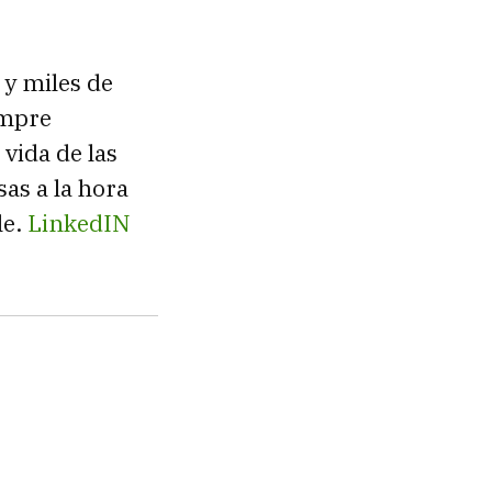
 y miles de
empre
vida de las
as a la hora
le.
LinkedIN