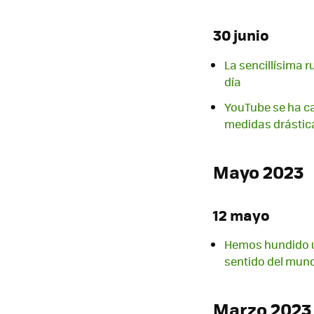
30 junio
La sencillísima 
día
YouTube se ha c
medidas drástic
Mayo 2023
12 mayo
Hemos hundido un
sentido del mun
Marzo 2023