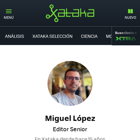
MENÚ
NUEVO
Suscríbete a
ANÁLISIS
XATAKA SELECCIÓN
CIENCIA
MOVILIDAD
Miguel López
Editor Senior
En Xataka desde
hace 15 años