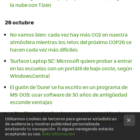
la nube con Tizen
26 octubre
No vamos bien: cada vez hay más CO2 en nuestra
atmósfera mientras los retos del próximo COP26 se
hacen cada vez más difíciles
'Surface Laptop SE': Microsoft quiere probar a entrar
en las escuelas con un portátil de bajo coste, según
WindowsCentral
El guión de 'Dune' se ha escrito en un programa de
MS-DOS: usar software de 30 años de antigüedad
esconde ventajas
A 31 millones de años luz y en un sistema binario:
Utilizamos cookies de terceros para generar estadísticas
este es el descubrimiento de un exoplaneta a una
de audiencia y mostrar publicidad personalizada
distancia nunca vista
analizando tu navegación. Si sigues navegando estarás
aceptando su uso.
Más información