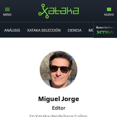
MENÚ
NUEVO
Suscríbete a
ANÁLISIS
XATAKA SELECCIÓN
CIENCIA
MOVILIDAD
Miguel Jorge
Editor
En Xataka desde
hace 2 años