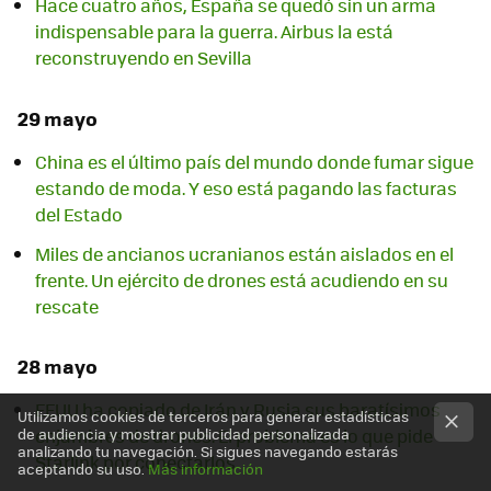
Hace cuatro años, España se quedó sin un arma
indispensable para la guerra. Airbus la está
reconstruyendo en Sevilla
29 mayo
China es el último país del mundo donde fumar sigue
estando de moda. Y eso está pagando las facturas
del Estado
Miles de ancianos ucranianos están aislados en el
frente. Un ejército de drones está acudiendo en su
rescate
28 mayo
EEUU ha copiado de Irán y Rusia sus baratísimos
Utilizamos cookies de terceros para generar estadísticas
enjambres de drones. El problema es lo que pide
de audiencia y mostrar publicidad personalizada
analizando tu navegación. Si sigues navegando estarás
Starlink por conectarlos
aceptando su uso.
Más información