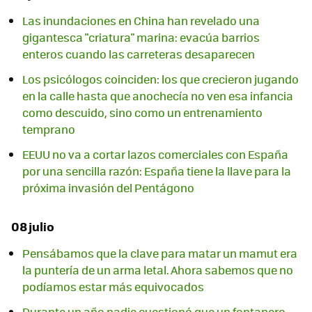
Las inundaciones en China han revelado una
gigantesca "criatura" marina: evacúa barrios
enteros cuando las carreteras desaparecen
Los psicólogos coinciden: los que crecieron jugando
en la calle hasta que anochecía no ven esa infancia
como descuido, sino como un entrenamiento
temprano
EEUU no va a cortar lazos comerciales con España
por una sencilla razón: España tiene la llave para la
próxima invasión del Pentágono
08 julio
Pensábamos que la clave para matar un mamut era
la puntería de un arma letal. Ahora sabemos que no
podíamos estar más equivocados
Durante un año nadie cuestionó que un fontanero