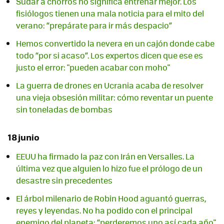
Sudar a chorros no significa entrenar mejor. Los
fisiólogos tienen una mala noticia para el mito del
verano: “prepárate para ir más despacio”
Hemos convertido la nevera en un cajón donde cabe
todo “por si acaso”. Los expertos dicen que ese es
justo el error: "pueden acabar con moho"
La guerra de drones en Ucrania acaba de resolver
una vieja obsesión militar: cómo reventar un puente
sin toneladas de bombas
18 junio
EEUU ha firmado la paz con Irán en Versalles. La
última vez que alguien lo hizo fue el prólogo de un
desastre sin precedentes
El árbol milenario de Robin Hood aguantó guerras,
reyes y leyendas. No ha podido con el principal
enemigo del planeta: “perderemos uno así cada año"