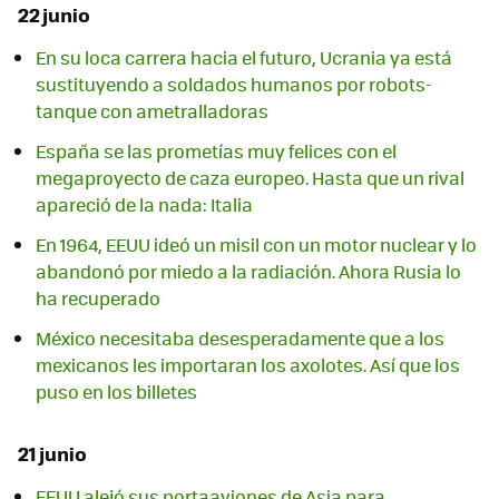
22 junio
En su loca carrera hacia el futuro, Ucrania ya está
sustituyendo a soldados humanos por robots-
tanque con ametralladoras
España se las prometías muy felices con el
megaproyecto de caza europeo. Hasta que un rival
apareció de la nada: Italia
En 1964, EEUU ideó un misil con un motor nuclear y lo
abandonó por miedo a la radiación. Ahora Rusia lo
ha recuperado
México necesitaba desesperadamente que a los
mexicanos les importaran los axolotes. Así que los
puso en los billetes
21 junio
EEUU alejó sus portaaviones de Asia para