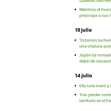
satélites han re
Mientras el mund
preocupa a sus ri
15 julio
"Estamos luchand
una criatura ase
Japón ha tomado 
dejen de secuest
14 julio
Ella sola mató a
Tras perder cont
territorio en el P