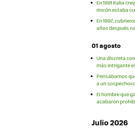
En 1991 Italia c
rincón estaba cu
En 1997, cubrier
años después nad
01 agosto
Una discreta con
más intrigante e
Pensábamos que 
a un sospechoso
El hombre que gan
acabaron prohi
Julio 2026