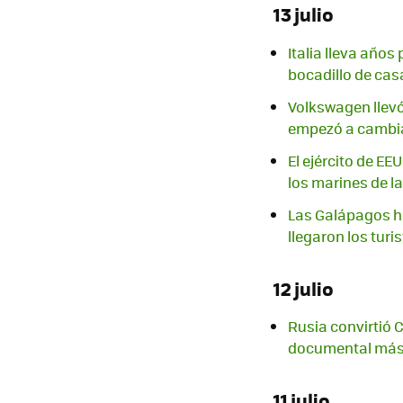
13 julio
Italia lleva años
bocadillo de cas
Volkswagen llevó
empezó a cambiar
El ejército de E
los marines de l
Las Galápagos ha
llegaron los turi
12 julio
Rusia convirtió C
documental más s
11 julio