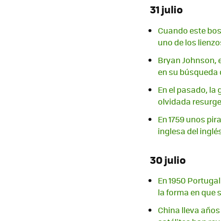
31 julio
Cuando este bosq
uno de los lienz
Bryan Johnson, e
en su búsqueda d
En el pasado, la 
olvidada resurg
En 1759 unos pir
inglesa del inglé
30 julio
En 1950 Portugal 
la forma en que 
China lleva años