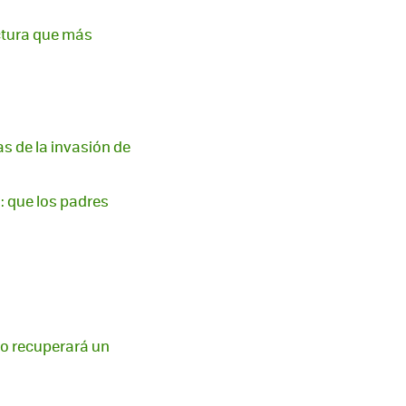
uctura que más
s de la invasión de
: que los padres
to recuperará un