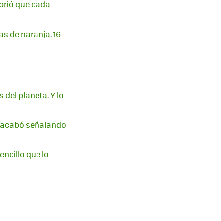
ubrió que cada
s de naranja. 16
del planeta. Y lo
a acabó señalando
encillo que lo