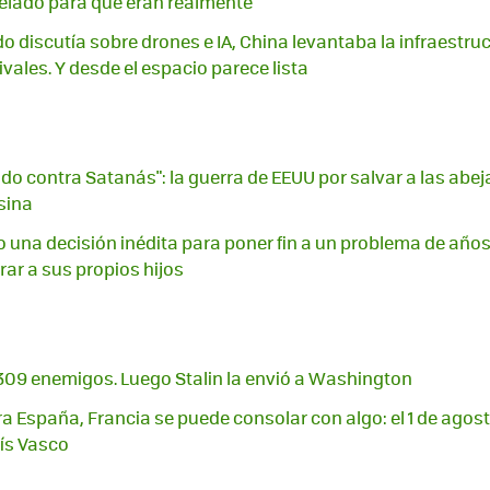
velado para qué eran realmente
o discutía sobre drones e IA, China levantaba la infraestr
vales. Y desde el espacio parece lista
o contra Satanás": la guerra de EEUU por salvar a las abeja
sina
una decisión inédita para poner fin a un problema de años
rar a sus propios hijos
 309 enemigos. Luego Stalin la envió a Washington
ra España, Francia se puede consolar con algo: el 1 de agos
aís Vasco