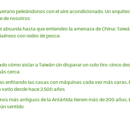
erano peleándonos con el aire acondicionado. Un arquitec
e de nosotros
e absurda hasta que entiendes la amenaza de China: Taiwá
iaéreos con redes de pesca
do cómo aislar a Taiwán sin disparar un solo tiro: cinco des
más cerca
s enfriando las casas con máquinas cada vez más caras. 
 vatio desde hace 2.500 años
os más antiguos de la Antártida tienen más de 200 años. 
gún sentido