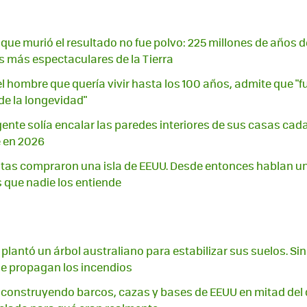
ue murió el resultado no fue polvo: 225 millones de años 
os más espectaculares de la Tierra
l hombre que quería vivir hasta los 100 años, admite que "
e la longevidad"
gente solía encalar las paredes interiores de sus casas cad
e en 2026
atas compraron una isla de EEUU. Desde entonces hablan un
s que nadie los entiende
plantó un árbol australiano para estabilizar sus suelos. Sin
se propagan los incendios
 construyendo barcos, cazas y bases de EEUU en mitad del d