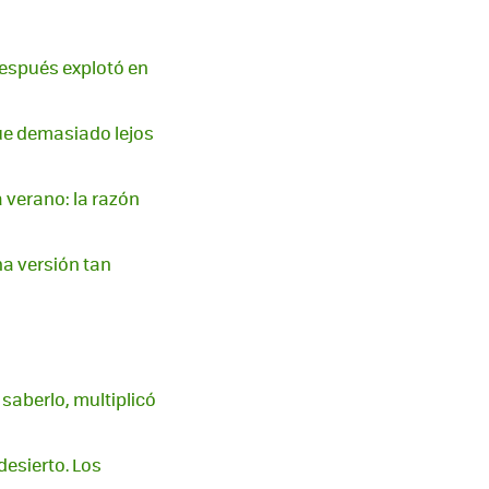
después explotó en
fue demasiado lejos
a verano: la razón
a versión tan
 saberlo, multiplicó
esierto. Los