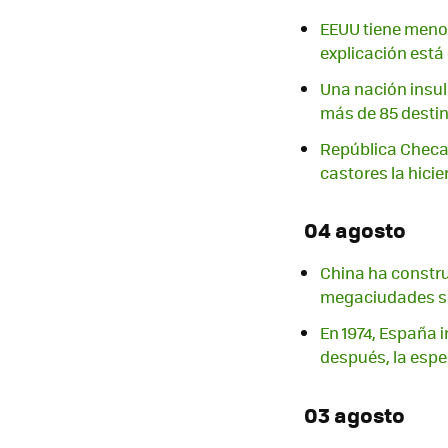
EEUU tiene menos
explicación está
Una nación insul
más de 85 destin
República Checa 
castores la hicie
04 agosto
China ha constr
megaciudades s
En 1974, España 
después, la espe
03 agosto