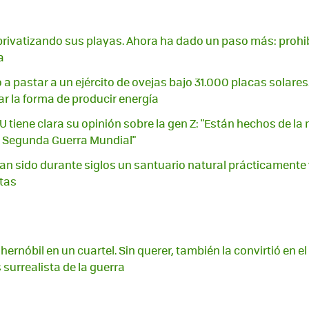
 privatizando sus playas. Ahora ha dado un paso más: prohibi
a
 a pastar a un ejército de ovejas bajo 31.000 placas solares
 la forma de producir energía
EUU tiene clara su opinión sobre la gen Z: "Están hechos de 
a Segunda Guerra Mundial"
n sido durante siglos un santuario natural prácticamente 
stas
hernóbil en un cuartel. Sin querer, también la convirtió en el
urrealista de la guerra