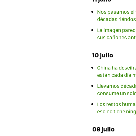
Nos pasamos el v
décadas riéndos
La imagen parec
sus cañones ant
10 julio
China ha descifra
están cada día 
Llevamos década
consume un solo
Los restos human
eso no tiene nin
09 julio