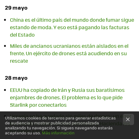
29 mayo
China es el último país del mundo donde fumar sigue
estando de moda. Y eso está pagando las facturas
del Estado
Miles de ancianos ucranianos están aislados en el
frente. Un ejército de drones está acudiendo en su
rescate
28 mayo
EEUU ha copiado de Irán y Rusia sus baratísimos
enjambres de drones. El problema es lo que pide
Starlink por conectarlos
Ucrania se ha quedado sin miles de drones: un error
Utilizamos cookies de terceros para generar estadísticas
los clasificó como coches eléctricos y Hacienda los
de audiencia y mostrar publicidad personalizada
analizando tu navegación. Si sigues navegando estarás
ha freído a impuestos
aceptando su uso.
Más información