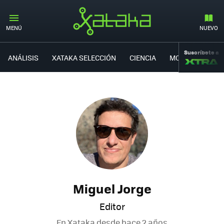
MENÚ
NUEVO
Suscríbete a
ANÁLISIS
XATAKA SELECCIÓN
CIENCIA
MOVILIDAD
Miguel Jorge
Editor
En Xataka desde
hace 2 años