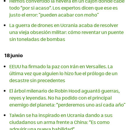
Hemos convertido la nevera en un cajón donde cabe
todo “por si acaso”. Los expertos dicen que ese es
justo el error: "pueden acabar con moho"
La guerra de drones en Ucrania acaba de resolver
una vieja obsesión militar: cómo reventar un puente
sin toneladas de bombas
18 junio
EEUU ha firmado la paz con Irán en Versalles. La
última vez que alguien lo hizo fue el prólogo de un
desastre sin precedentes
El árbol milenario de Robin Hood aguantó guerras,
reyes y leyendas. No ha podido con el principal
enemigo del planeta: “perderemos uno así cada año"
Taiwán se ha inspirado en Ucrania dando a sus
ciudadanos un arma frente a China: “Es como
adquirir una nueva habilidad”