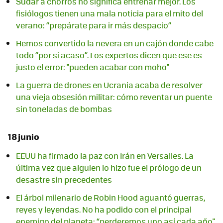
Sudar a chorros no significa entrenar mejor. Los
fisiólogos tienen una mala noticia para el mito del
verano: “prepárate para ir más despacio”
Hemos convertido la nevera en un cajón donde cabe
todo “por si acaso”. Los expertos dicen que ese es
justo el error: "pueden acabar con moho"
La guerra de drones en Ucrania acaba de resolver
una vieja obsesión militar: cómo reventar un puente
sin toneladas de bombas
18 junio
EEUU ha firmado la paz con Irán en Versalles. La
última vez que alguien lo hizo fue el prólogo de un
desastre sin precedentes
El árbol milenario de Robin Hood aguantó guerras,
reyes y leyendas. No ha podido con el principal
enemigo del planeta: “perderemos uno así cada año"