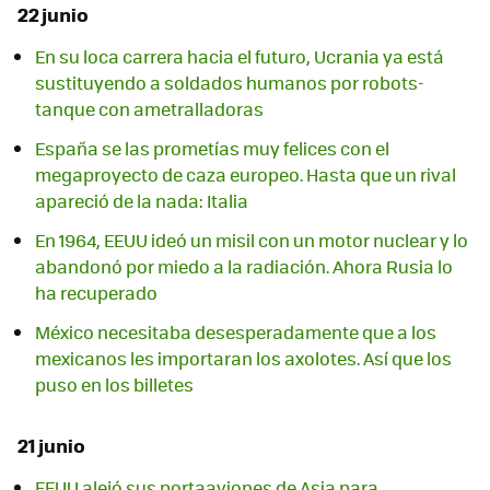
22 junio
En su loca carrera hacia el futuro, Ucrania ya está
sustituyendo a soldados humanos por robots-
tanque con ametralladoras
España se las prometías muy felices con el
megaproyecto de caza europeo. Hasta que un rival
apareció de la nada: Italia
En 1964, EEUU ideó un misil con un motor nuclear y lo
abandonó por miedo a la radiación. Ahora Rusia lo
ha recuperado
México necesitaba desesperadamente que a los
mexicanos les importaran los axolotes. Así que los
puso en los billetes
21 junio
EEUU alejó sus portaaviones de Asia para