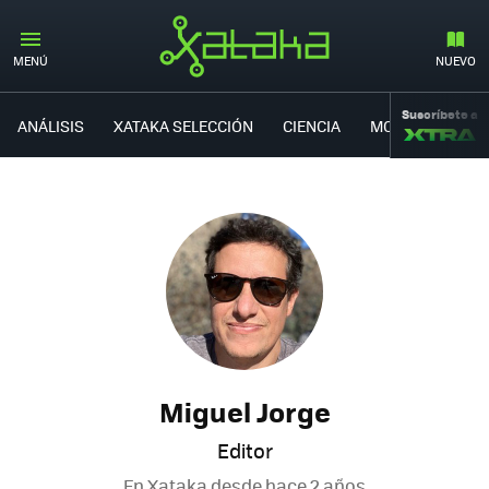
MENÚ
NUEVO
Suscríbete a
ANÁLISIS
XATAKA SELECCIÓN
CIENCIA
MOVILIDAD
Miguel Jorge
Editor
En Xataka desde
hace 2 años