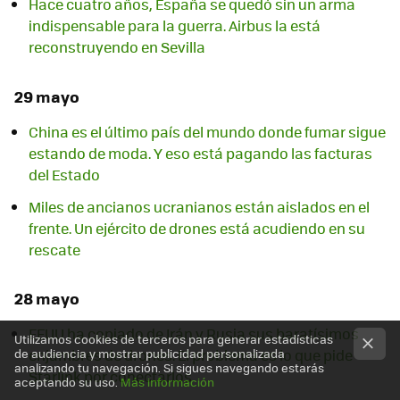
Hace cuatro años, España se quedó sin un arma
indispensable para la guerra. Airbus la está
reconstruyendo en Sevilla
29 mayo
China es el último país del mundo donde fumar sigue
estando de moda. Y eso está pagando las facturas
del Estado
Miles de ancianos ucranianos están aislados en el
frente. Un ejército de drones está acudiendo en su
rescate
28 mayo
EEUU ha copiado de Irán y Rusia sus baratísimos
Utilizamos cookies de terceros para generar estadísticas
enjambres de drones. El problema es lo que pide
de audiencia y mostrar publicidad personalizada
analizando tu navegación. Si sigues navegando estarás
Starlink por conectarlos
aceptando su uso.
Más información