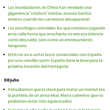
Las inundaciones en China han revelado una
gigantesca "criatura" marina: evacúa barrios
enteros cuando las carreteras desaparecen
Los psicólogos coinciden: los que crecieron jugando
en la calle hasta que anochecía no ven esa infancia
como descuido, sino como un entrenamiento
temprano
EEUU no va a cortar lazos comerciales con España
por una sencilla razón: España tiene la llave para la
próxima invasión del Pentágono
08 julio
Pensábamos que la clave para matar un mamut era
la puntería de un arma letal. Ahora sabemos que no
podíamos estar más equivocados
Durante un año nadie cuestionó que un fontanero