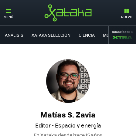
MENÚ
NUEVO
Suscríbete a
ANÁLISIS
XATAKA SELECCIÓN
CIENCIA
MOVILIDAD
Matías S. Zavia
Editor - Espacio y energía
En Xataka desde
hace 15 años