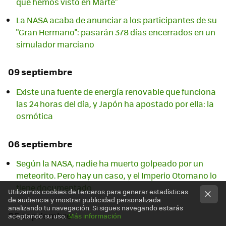
que hemos visto en Marte"
La NASA acaba de anunciar a los participantes de su
"Gran Hermano": pasarán 378 días encerrados en un
simulador marciano
09 septiembre
Existe una fuente de energía renovable que funciona
las 24 horas del día, y Japón ha apostado por ella: la
osmótica
06 septiembre
Según la NASA, nadie ha muerto golpeado por un
meteorito. Pero hay un caso, y el Imperio Otomano lo
tiene documentado
Utilizamos cookies de terceros para generar estadísticas
de audiencia y mostrar publicidad personalizada
analizando tu navegación. Si sigues navegando estarás
05 septiembre
aceptando su uso.
Más información