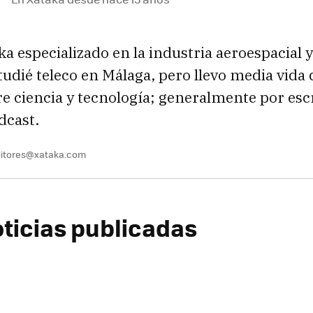
a especializado en la industria aeroespacial y
tudié teleco en Málaga, pero llevo media vid
re ciencia y tecnología; generalmente por escri
dcast.
itores@xataka.com
oticias publicadas