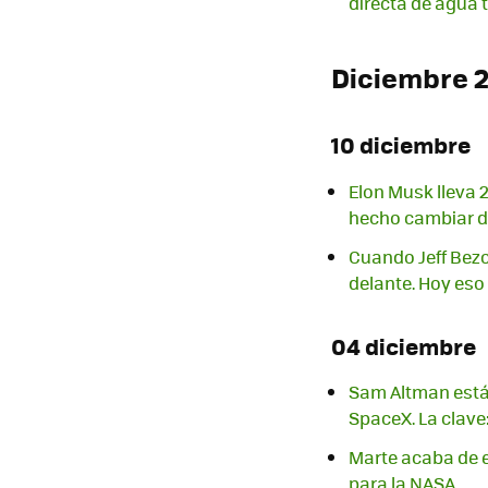
directa de agua 
Diciembre 
10 diciembre
Elon Musk lleva 
hecho cambiar d
Cuando Jeff Bezo
delante. Hoy eso 
04 diciembre
Sam Altman está
SpaceX. La clave
Marte acaba de e
para la NASA