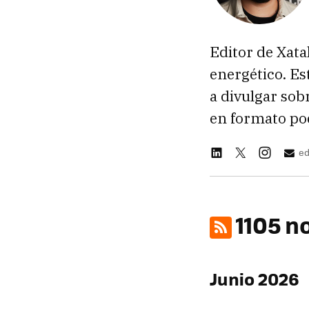
Editor de Xatak
energético. Es
a divulgar sob
en formato po
ed
1105 n
Junio 2026