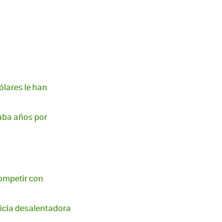
ólares le han
taba años por
ompetir con
ticia desalentadora