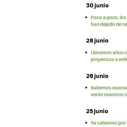
30 junio
Poco a poco, los
han dejado de se
28 junio
Llevamos años c
propensas a en
26 junio
Sabemos exactame
verán nuestros t
25 junio
Ya sabemos por q