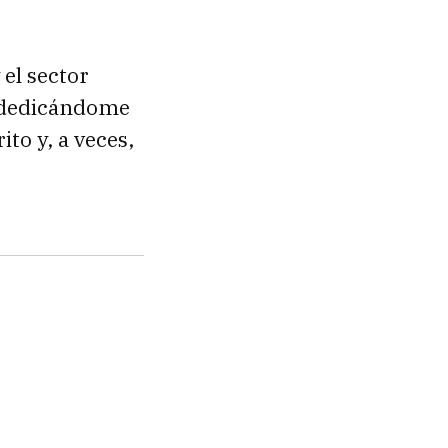
 el sector
a dedicándome
to y, a veces,