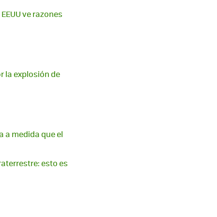
e EEUU ve razones
r la explosión de
a a medida que el
aterrestre: esto es