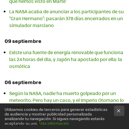
que hemos visto en Marte"
La NASA acaba de anunciar a los participantes de su
"Gran Hermano": pasarán 378 días encerrados en un
simulador marciano
09 septiembre
Existe una fuente de energía renovable que funciona
las 24 horas del día, y Japón ha apostado por ella: la
osmótica
06 septiembre
Según la NASA, nadie ha muerto golpeado por un
meteorito. Pero hay un caso, y el Imperio Otomano lo
tiene documentado
Utilizamos cookies de terceros para generar estadísticas
de audiencia y mostrar publicidad personalizada
analizando tu navegación. Si sigues navegando estarás
05 septiembre
aceptando su uso.
Más información