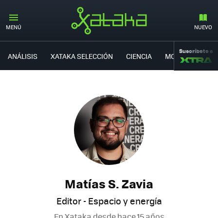
MENÚ
NUEVO
Suscríbete a
ANÁLISIS
XATAKA SELECCIÓN
CIENCIA
MOVILIDAD
Matías S. Zavia
Editor - Espacio y energía
En Xataka desde
hace 15 años