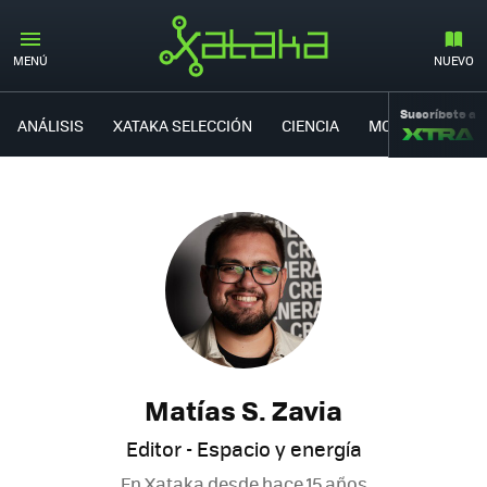
MENÚ
NUEVO
Suscríbete a
ANÁLISIS
XATAKA SELECCIÓN
CIENCIA
MOVILIDAD
Matías S. Zavia
Editor - Espacio y energía
En Xataka desde
hace 15 años