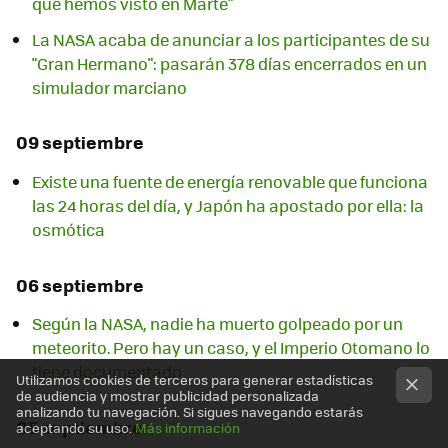
que hemos visto en Marte"
La NASA acaba de anunciar a los participantes de su
"Gran Hermano": pasarán 378 días encerrados en un
simulador marciano
09 septiembre
Existe una fuente de energía renovable que funciona
las 24 horas del día, y Japón ha apostado por ella: la
osmótica
06 septiembre
Según la NASA, nadie ha muerto golpeado por un
meteorito. Pero hay un caso, y el Imperio Otomano lo
tiene documentado
Utilizamos cookies de terceros para generar estadísticas
de audiencia y mostrar publicidad personalizada
analizando tu navegación. Si sigues navegando estarás
05 septiembre
aceptando su uso.
Más información