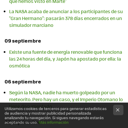
que hemos visto en Marte"
La NASA acaba de anunciar a los participantes de su
"Gran Hermano": pasarán 378 días encerrados en un
simulador marciano
09 septiembre
Existe una fuente de energía renovable que funciona
las 24 horas del día, y Japón ha apostado por ella: la
osmótica
06 septiembre
Según la NASA, nadie ha muerto golpeado por un
meteorito. Pero hay un caso, y el Imperio Otomano lo
tiene documentado
Utilizamos cookies de terceros para generar estadísticas
de audiencia y mostrar publicidad personalizada
analizando tu navegación. Si sigues navegando estarás
05 septiembre
aceptando su uso.
Más información