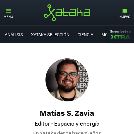
MENÚ
NUEVO
Suscríbete a
ANÁLISIS
XATAKA SELECCIÓN
CIENCIA
MOVILIDAD
Matías S. Zavia
Editor - Espacio y energía
En Xataka desde
hace 15 años