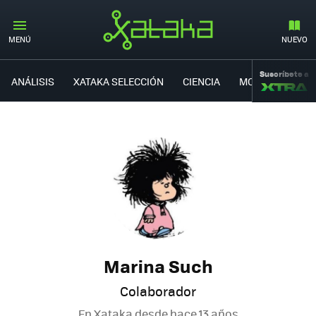
MENÚ
NUEVO
Suscríbete a
ANÁLISIS
XATAKA SELECCIÓN
CIENCIA
MOVILIDAD
Marina Such
Colaborador
En Xataka desde
hace 13 años