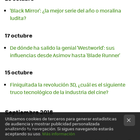
'Black Mirror': ¿la mejor serie del año o moralina
ludita?
17 octubre
De dónde ha salido la genial 'Westworld': sus
influencias desde Asimov hasta 'Blade Runner'
15 octubre
Finiquitada la revolución 3D, ¿cuál es el siguiente
truco tecnológico de la industria del cine?
Septiembre 2016
Utilizamos cookies de terceros para generar estadísticas
de audiencia y mostrar publicidad personalizada
30 septiembre
analizando tu navegación. Si sigues navegando estarás
aceptando su uso.
Más información