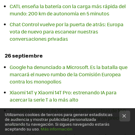
CATL enseña la batería con la carga más rápida del
mundo: 200 km de autonomía en 5 minutos
Chat Control vuelve por la puerta de atrás: Europa
vota de nuevo para escanear nuestras
conversaciones privadas
26 septiembre
Google ha denunciado a Microsoft. Es la batalla que
marcará el nuevo rumbo de la Comisión Europea
contra los monopolios
Xiaomi 14T y Xiaomi 14T Pro: estrenando IA para
acercar la serie T a lo más alto
El nuevo televisor de Xiaomi es un monstruo de 100
Utilizamos cookies de terceros para generar estadísticas
pulgadas: con Dolby Vision, Google TV y un precio
de audiencia y mostrar publicidad personalizada
analizando tu navegación. Si sigues navegando estarás
brutal
aceptando su uso.
Más información