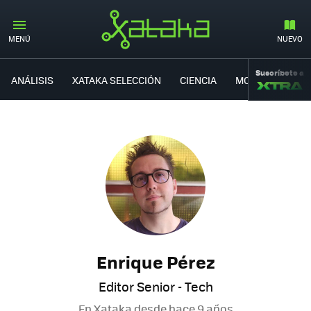
MENÚ
NUEVO
Suscríbete a
ANÁLISIS
XATAKA SELECCIÓN
CIENCIA
MOVILIDAD
Enrique Pérez
Editor Senior - Tech
En Xataka desde
hace 9 años