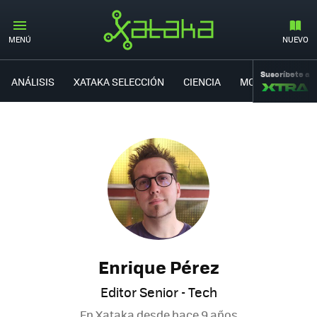
MENÚ
NUEVO
Suscríbete a
ANÁLISIS
XATAKA SELECCIÓN
CIENCIA
MOVILIDAD
Enrique Pérez
Editor Senior - Tech
En Xataka desde
hace 9 años