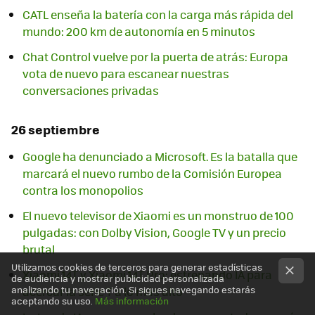
CATL enseña la batería con la carga más rápida del
mundo: 200 km de autonomía en 5 minutos
Chat Control vuelve por la puerta de atrás: Europa
vota de nuevo para escanear nuestras
conversaciones privadas
26 septiembre
Google ha denunciado a Microsoft. Es la batalla que
marcará el nuevo rumbo de la Comisión Europea
contra los monopolios
El nuevo televisor de Xiaomi es un monstruo de 100
pulgadas: con Dolby Vision, Google TV y un precio
brutal
Utilizamos cookies de terceros para generar estadísticas
Xiaomi 14T y Xiaomi 14T Pro: estrenando IA para
de audiencia y mostrar publicidad personalizada
analizando tu navegación. Si sigues navegando estarás
acercar la serie T a lo más alto
aceptando su uso.
Más información