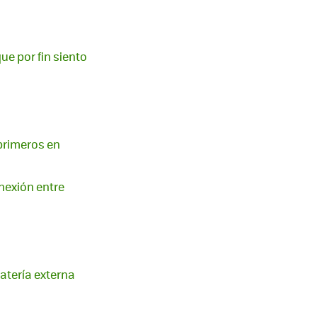
ue por fin siento
 primeros en
onexión entre
atería externa