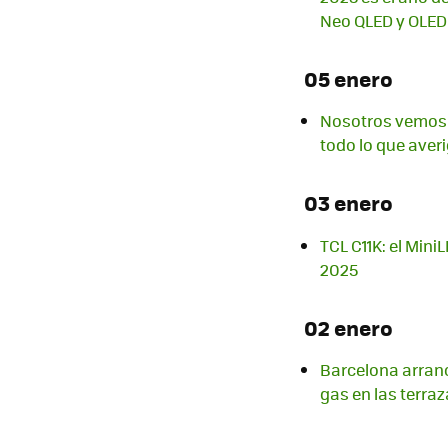
Neo QLED y OLED
05 enero
Nosotros vemos 
todo lo que ave
03 enero
TCL C11K: el Min
2025
02 enero
Barcelona arranc
gas en las terra