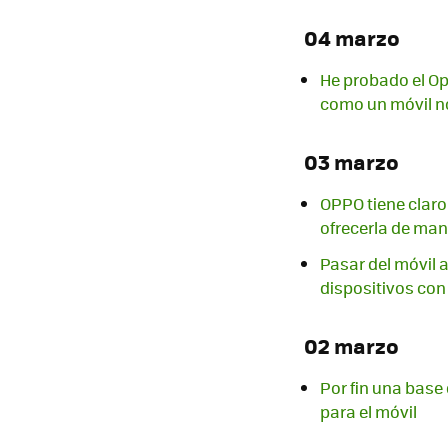
04 marzo
He probado el Opp
como un móvil n
03 marzo
OPPO tiene claro
ofrecerla de man
Pasar del móvil 
dispositivos con 
02 marzo
Por fin una base
para el móvil