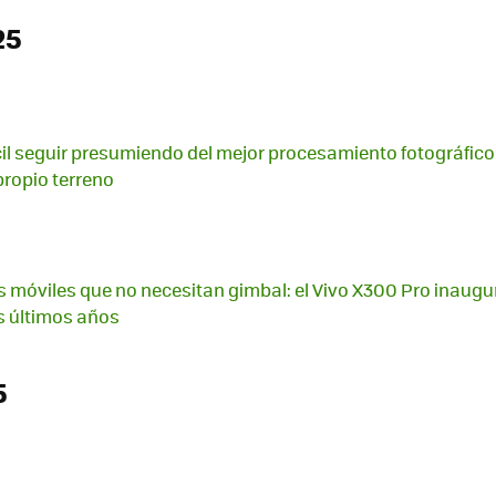
25
ícil seguir presumiendo del mejor procesamiento fotográfic
 propio terreno
los móviles que no necesitan gimbal: el Vivo X300 Pro inaugu
os últimos años
5