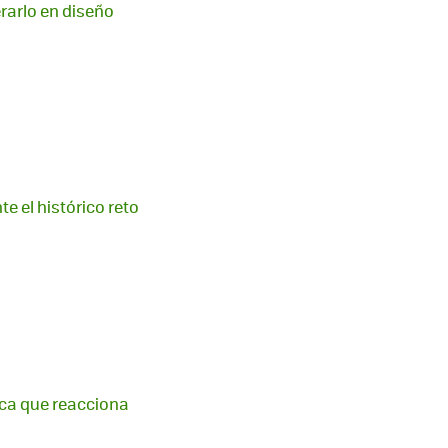
rarlo en diseño
e el histórico reto
tica que reacciona