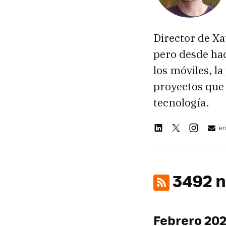
Director de Xa
pero desde ha
los móviles, l
proyectos que 
tecnología.
en
3492 n
Febrero 20