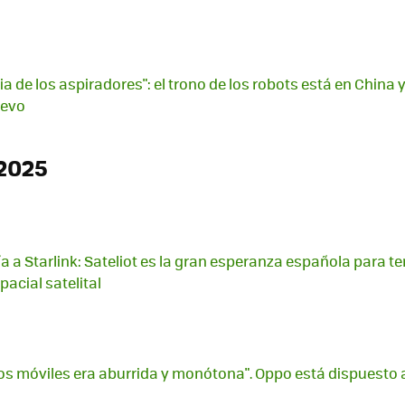
ia de los aspiradores": el trono de los robots está en China
uevo
2025
 a Starlink: Sateliot es la gran esperanza española para te
acial satelital
 los móviles era aburrida y monótona". Oppo está dispuesto