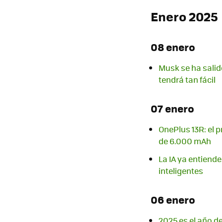
Enero 2025
08 enero
Musk se ha salid
tendrá tan fácil
07 enero
OnePlus 13R: el 
de 6.000 mAh
La IA ya entiende
inteligentes
06 enero
2025 es el año de