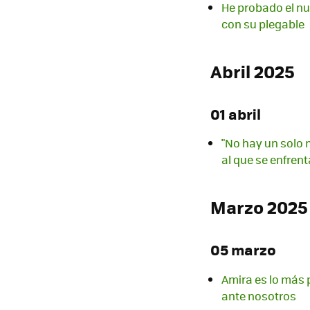
He probado el nu
con su plegable
Abril 2025
01 abril
"No hay un solo m
al que se enfren
Marzo 2025
05 marzo
Amira es lo más 
ante nosotros