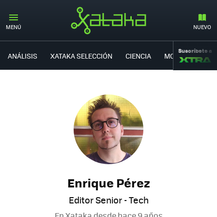
MENÚ
NUEVO
Suscríbete a
ANÁLISIS
XATAKA SELECCIÓN
CIENCIA
MOVILIDAD
Enrique Pérez
Editor Senior - Tech
En Xataka desde
hace 9 años