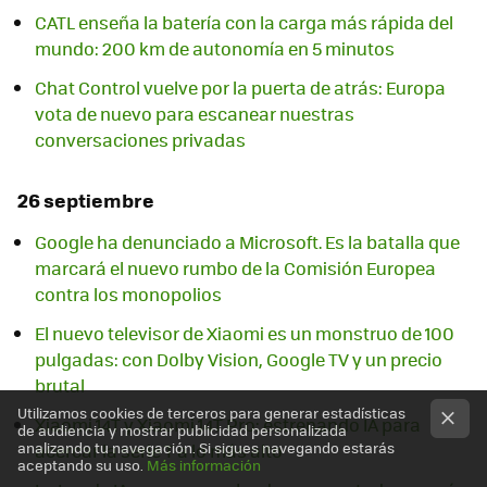
CATL enseña la batería con la carga más rápida del
mundo: 200 km de autonomía en 5 minutos
Chat Control vuelve por la puerta de atrás: Europa
vota de nuevo para escanear nuestras
conversaciones privadas
26 septiembre
Google ha denunciado a Microsoft. Es la batalla que
marcará el nuevo rumbo de la Comisión Europea
contra los monopolios
El nuevo televisor de Xiaomi es un monstruo de 100
pulgadas: con Dolby Vision, Google TV y un precio
brutal
Utilizamos cookies de terceros para generar estadísticas
Xiaomi 14T y Xiaomi 14T Pro: estrenando IA para
de audiencia y mostrar publicidad personalizada
analizando tu navegación. Si sigues navegando estarás
acercar la serie T a lo más alto
aceptando su uso.
Más información