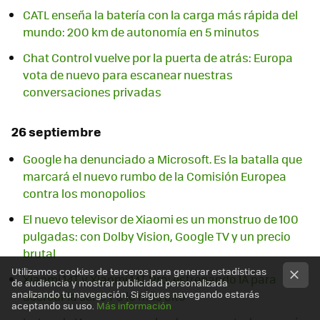
CATL enseña la batería con la carga más rápida del
mundo: 200 km de autonomía en 5 minutos
Chat Control vuelve por la puerta de atrás: Europa
vota de nuevo para escanear nuestras
conversaciones privadas
26 septiembre
Google ha denunciado a Microsoft. Es la batalla que
marcará el nuevo rumbo de la Comisión Europea
contra los monopolios
El nuevo televisor de Xiaomi es un monstruo de 100
pulgadas: con Dolby Vision, Google TV y un precio
brutal
Utilizamos cookies de terceros para generar estadísticas
Xiaomi 14T y Xiaomi 14T Pro: estrenando IA para
de audiencia y mostrar publicidad personalizada
analizando tu navegación. Si sigues navegando estarás
acercar la serie T a lo más alto
aceptando su uso.
Más información