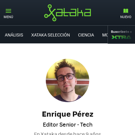
MENÚ
NUEVO
Suscríbete a
ANÁLISIS
XATAKA SELECCIÓN
CIENCIA
MOVILIDAD
Enrique Pérez
Editor Senior - Tech
En Xataka desde
hace 9 años