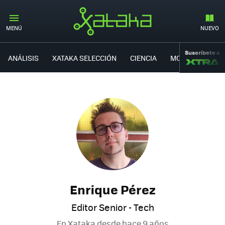
MENÚ
NUEVO
Suscríbete a
ANÁLISIS
XATAKA SELECCIÓN
CIENCIA
MOVILIDAD
Enrique Pérez
Editor Senior - Tech
En Xataka desde
hace 9 años