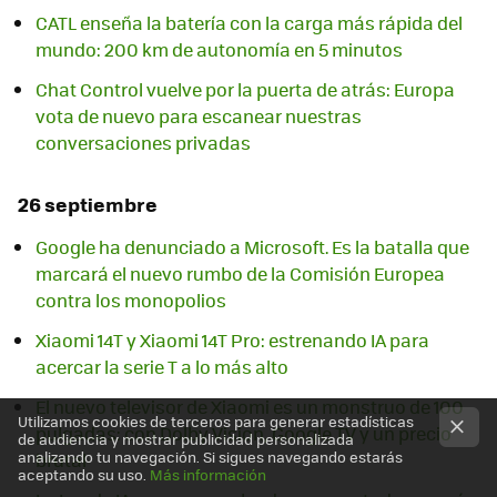
CATL enseña la batería con la carga más rápida del
mundo: 200 km de autonomía en 5 minutos
Chat Control vuelve por la puerta de atrás: Europa
vota de nuevo para escanear nuestras
conversaciones privadas
26 septiembre
Google ha denunciado a Microsoft. Es la batalla que
marcará el nuevo rumbo de la Comisión Europea
contra los monopolios
Xiaomi 14T y Xiaomi 14T Pro: estrenando IA para
acercar la serie T a lo más alto
El nuevo televisor de Xiaomi es un monstruo de 100
Utilizamos cookies de terceros para generar estadísticas
pulgadas: con Dolby Vision, Google TV y un precio
de audiencia y mostrar publicidad personalizada
analizando tu navegación. Si sigues navegando estarás
brutal
aceptando su uso.
Más información