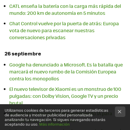
CATL enseña la batería con la carga más rápida del
mundo: 200 km de autonomía en 5 minutos
Chat Control vuelve por la puerta de atrás: Europa
vota de nuevo para escanear nuestras
conversaciones privadas
26 septiembre
Google ha denunciado a Microsoft. Es la batalla que
marcará el nuevo rumbo de la Comisión Europea
contra los monopolios
El nuevo televisor de Xiaomi es un monstruo de 100
pulgadas: con Dolby Vision, Google TV y un precio
brutal
Utilizamos cookies de terceros para generar estadísticas
Xiaomi 14T y Xiaomi 14T Pro: estrenando IA para
de audiencia y mostrar publicidad personalizada
analizando tu navegación. Si sigues navegando estarás
acercar la serie T a lo más alto
aceptando su uso.
Más información