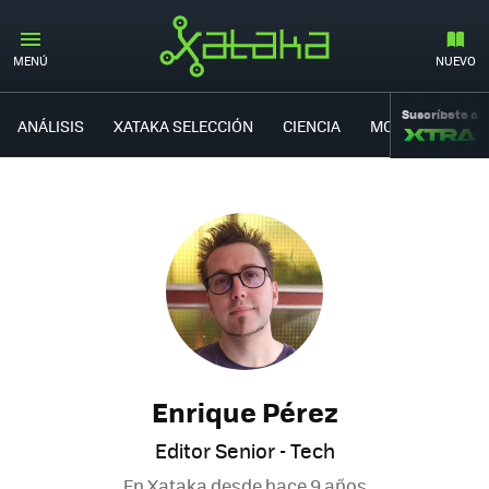
MENÚ
NUEVO
Suscríbete a
ANÁLISIS
XATAKA SELECCIÓN
CIENCIA
MOVILIDAD
Enrique Pérez
Editor Senior - Tech
En Xataka desde
hace 9 años