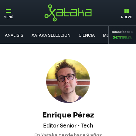
MENÚ
NUEVO
Suscríbete a
ANÁLISIS
XATAKA SELECCIÓN
CIENCIA
MOVILIDAD
Enrique Pérez
Editor Senior - Tech
En Xataka desde
hace 9 años