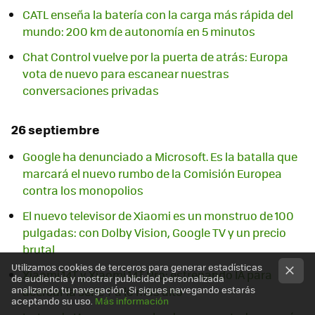
CATL enseña la batería con la carga más rápida del
mundo: 200 km de autonomía en 5 minutos
Chat Control vuelve por la puerta de atrás: Europa
vota de nuevo para escanear nuestras
conversaciones privadas
26 septiembre
Google ha denunciado a Microsoft. Es la batalla que
marcará el nuevo rumbo de la Comisión Europea
contra los monopolios
El nuevo televisor de Xiaomi es un monstruo de 100
pulgadas: con Dolby Vision, Google TV y un precio
brutal
Utilizamos cookies de terceros para generar estadísticas
Xiaomi 14T y Xiaomi 14T Pro: estrenando IA para
de audiencia y mostrar publicidad personalizada
analizando tu navegación. Si sigues navegando estarás
acercar la serie T a lo más alto
aceptando su uso.
Más información