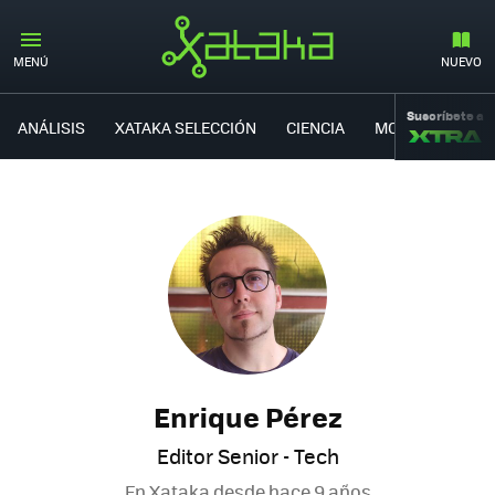
MENÚ
NUEVO
Suscríbete a
ANÁLISIS
XATAKA SELECCIÓN
CIENCIA
MOVILIDAD
Enrique Pérez
Editor Senior - Tech
En Xataka desde
hace 9 años