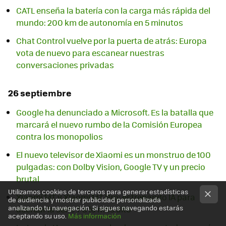
CATL enseña la batería con la carga más rápida del
mundo: 200 km de autonomía en 5 minutos
Chat Control vuelve por la puerta de atrás: Europa
vota de nuevo para escanear nuestras
conversaciones privadas
26 septiembre
Google ha denunciado a Microsoft. Es la batalla que
marcará el nuevo rumbo de la Comisión Europea
contra los monopolios
El nuevo televisor de Xiaomi es un monstruo de 100
pulgadas: con Dolby Vision, Google TV y un precio
brutal
Utilizamos cookies de terceros para generar estadísticas
Xiaomi 14T y Xiaomi 14T Pro: estrenando IA para
de audiencia y mostrar publicidad personalizada
analizando tu navegación. Si sigues navegando estarás
acercar la serie T a lo más alto
aceptando su uso.
Más información