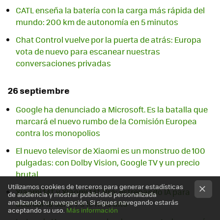
CATL enseña la batería con la carga más rápida del
mundo: 200 km de autonomía en 5 minutos
Chat Control vuelve por la puerta de atrás: Europa
vota de nuevo para escanear nuestras
conversaciones privadas
26 septiembre
Google ha denunciado a Microsoft. Es la batalla que
marcará el nuevo rumbo de la Comisión Europea
contra los monopolios
El nuevo televisor de Xiaomi es un monstruo de 100
pulgadas: con Dolby Vision, Google TV y un precio
brutal
Utilizamos cookies de terceros para generar estadísticas
Xiaomi 14T y Xiaomi 14T Pro: estrenando IA para
de audiencia y mostrar publicidad personalizada
analizando tu navegación. Si sigues navegando estarás
acercar la serie T a lo más alto
aceptando su uso.
Más información