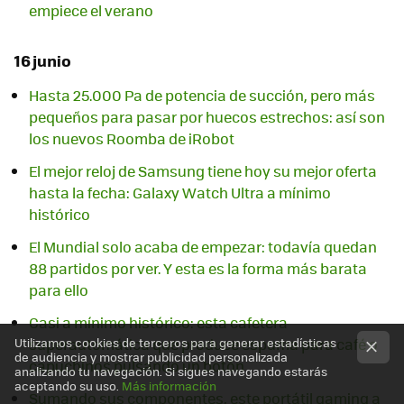
empiece el verano
16 junio
Hasta 25.000 Pa de potencia de succión, pero más
pequeños para pasar por huecos estrechos: así son
los nuevos Roomba de iRobot
El mejor reloj de Samsung tiene hoy su mejor oferta
hasta la fecha: Galaxy Watch Ultra a mínimo
histórico
El Mundial solo acaba de empezar: todavía quedan
88 partidos por ver. Y esta es la forma más barata
para ello
Casi a mínimo histórico: esta cafetera
Utilizamos cookies de terceros para generar estadísticas
superautomática que produce espuma para café o
de audiencia y mostrar publicidad personalizada
capuchinos pulsando un botón
analizando tu navegación. Si sigues navegando estarás
aceptando su uso.
Más información
Sumando sus componentes, este portátil gaming a