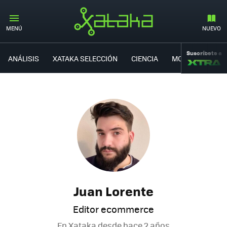
MENÚ
NUEVO
Suscríbete a
ANÁLISIS
XATAKA SELECCIÓN
CIENCIA
MOVILIDAD
Juan Lorente
Editor ecommerce
En Xataka desde
hace 2 años