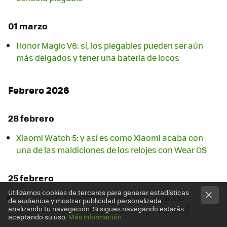
01 marzo
Honor Magic V6: sí, los plegables pueden ser aún
más delgados y tener una batería de locos
Febrero 2026
28 febrero
Xiaomi Watch 5: y así es como Xiaomi acaba con
una de las maldiciones de los relojes con Wear OS
25 febrero
Utilizamos cookies de terceros para generar estadísticas
Samsung Galaxy S26: sigue la presentación
de audiencia y mostrar publicidad personalizada
analizando tu navegación. Si sigues navegando estarás
Unpacked 2026 de hoy en directo [finalizado]
aceptando su uso.
Más información