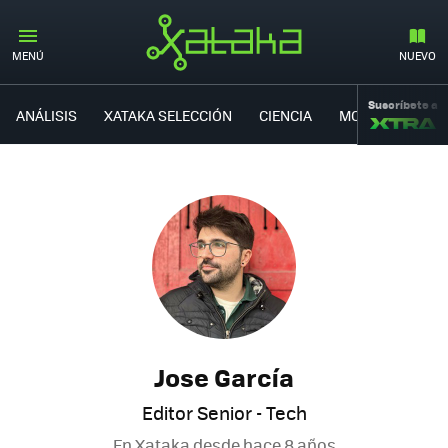
MENÚ
NUEVO
Suscríbete a
ANÁLISIS
XATAKA SELECCIÓN
CIENCIA
MOVILIDAD
Jose García
Editor Senior - Tech
En Xataka desde
hace 8 años