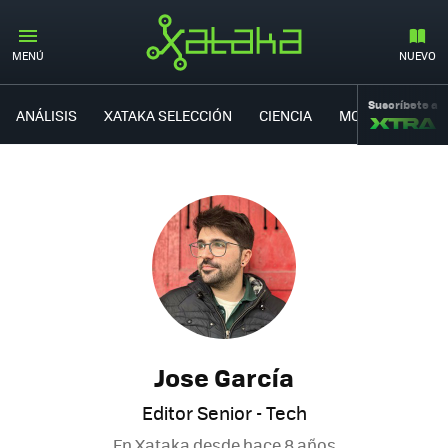
MENÚ
NUEVO
Suscríbete a
ANÁLISIS
XATAKA SELECCIÓN
CIENCIA
MOVILIDAD
Jose García
Editor Senior - Tech
En Xataka desde
hace 8 años