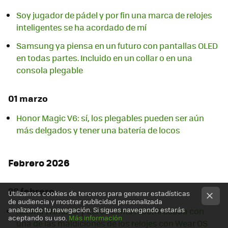
Soy jugador de pádel y por fin una marca de relojes
inteligentes se ha acordado de mí
Samsung ya piensa en un futuro con pantallas OLED
en todas partes. Incluido en un collar o en una
consola plegable
01 marzo
Honor Magic V6: sí, los plegables pueden ser aún
más delgados y tener una batería de locos
Febrero 2026
28 febrero
Utilizamos cookies de terceros para generar estadísticas
de audiencia y mostrar publicidad personalizada
analizando tu navegación. Si sigues navegando estarás
Xiaomi Watch 5: y así es como Xiaomi acaba con
aceptando su uso.
Más información
una de las maldiciones de los relojes con Wear OS