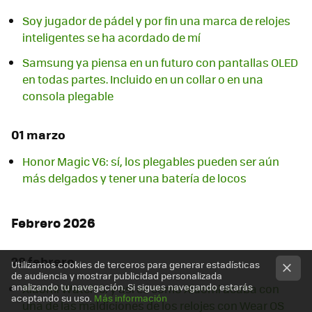
Soy jugador de pádel y por fin una marca de relojes
inteligentes se ha acordado de mí
Samsung ya piensa en un futuro con pantallas OLED
en todas partes. Incluido en un collar o en una
consola plegable
01 marzo
Honor Magic V6: sí, los plegables pueden ser aún
más delgados y tener una batería de locos
Febrero 2026
28 febrero
Utilizamos cookies de terceros para generar estadísticas
de audiencia y mostrar publicidad personalizada
analizando tu navegación. Si sigues navegando estarás
Xiaomi Watch 5: y así es como Xiaomi acaba con
aceptando su uso.
Más información
una de las maldiciones de los relojes con Wear OS