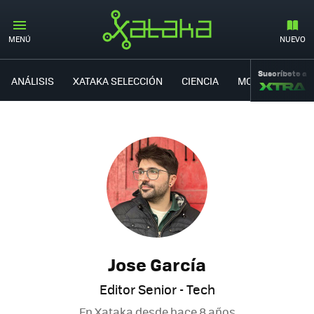
MENÚ
NUEVO
Suscríbete a
ANÁLISIS
XATAKA SELECCIÓN
CIENCIA
MOVILIDAD
Jose García
Editor Senior - Tech
En Xataka desde
hace 8 años