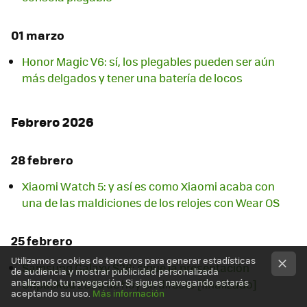
01 marzo
Honor Magic V6: sí, los plegables pueden ser aún
más delgados y tener una batería de locos
Febrero 2026
28 febrero
Xiaomi Watch 5: y así es como Xiaomi acaba con
una de las maldiciones de los relojes con Wear OS
25 febrero
Utilizamos cookies de terceros para generar estadísticas
Samsung Galaxy S26: sigue la presentación
de audiencia y mostrar publicidad personalizada
analizando tu navegación. Si sigues navegando estarás
Unpacked 2026 de hoy en directo [finalizado]
aceptando su uso.
Más información