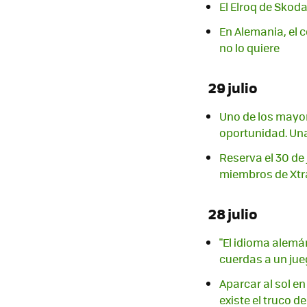
El Elroq de Skod
En Alemania, el 
no lo quiere
29 julio
Uno de los mayor
oportunidad. Una
Reserva el 30 de 
miembros de Xtr
28 julio
"El idioma alemá
cuerdas a un ju
Aparcar al sol e
existe el truco de