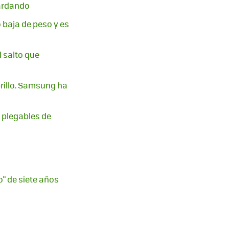
tardando
 baja de peso y es
l salto que
rillo. Samsung ha
 plegables de
o" de siete años