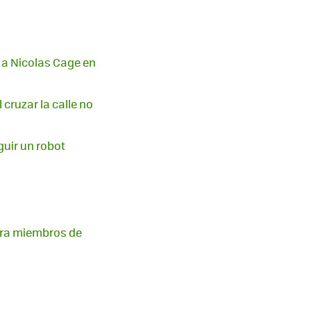
 a Nicolas Cage en
cruzar la calle no
guir un robot
para miembros de