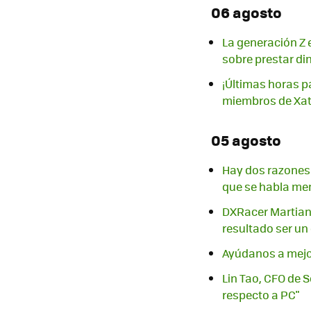
06 agosto
La generación Z 
sobre prestar di
¡Últimas horas p
miembros de Xat
05 agosto
Hay dos razones 
que se habla me
DXRacer Martian 
resultado ser un
Ayúdanos a mejor
Lin Tao, CFO de S
respecto a PC"