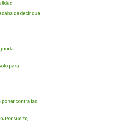
alidad
 acaba de decir que
segunda
 solo para
 poner contra las
o. Por suerte,