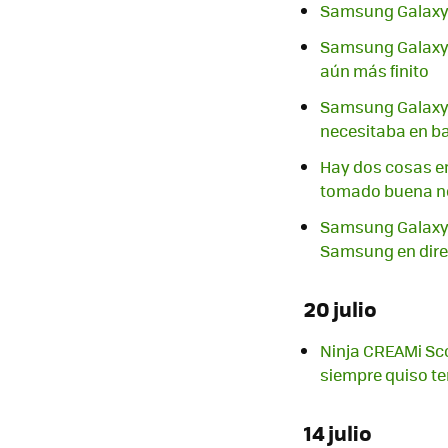
Samsung Galaxy Z
Samsung Galaxy Z
aún más finito
Samsung Galaxy Z
necesitaba en ba
Hay dos cosas en
tomado buena n
Samsung Galaxy U
Samsung en direc
20 julio
Ninja CREAMi Sco
siempre quiso te
14 julio