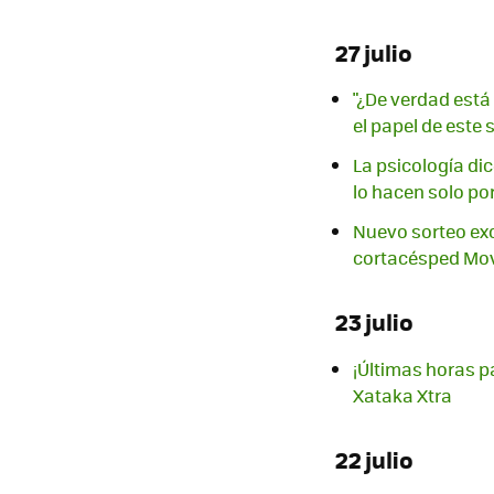
27 julio
"¿De verdad está
el papel de este
La psicología dic
lo hacen solo por
Nuevo sorteo exc
cortacésped Mova
23 julio
¡Últimas horas p
Xataka Xtra
22 julio