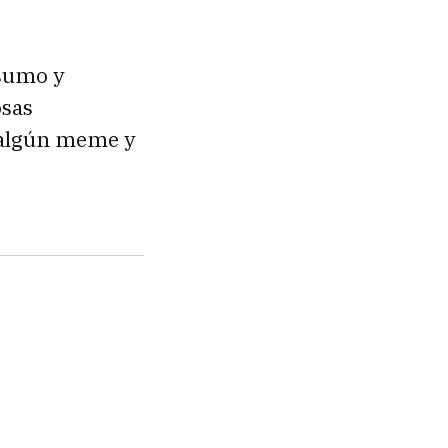
nsumo y
osas
 algún meme y