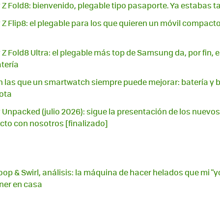
 Fold8: bienvenido, plegable tipo pasaporte. Ya estabas 
 Flip8: el plegable para los que quieren un móvil compacto
 Fold8 Ultra: el plegable más top de Samsung da, por fin, e
tería
 las que un smartwatch siempre puede mejorar: batería y b
ota
npacked (julio 2026): sigue la presentación de los nuevos
to con nosotros [finalizado]
op & Swirl, análisis: la máquina de hacer helados que mi "y
ner en casa