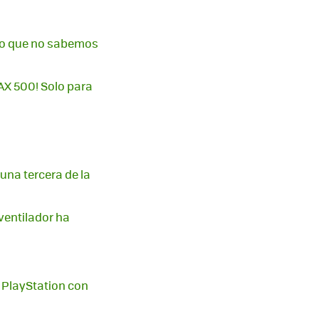
 lo que no sabemos
AX 500! Solo para
una tercera de la
ventilador ha
e PlayStation con