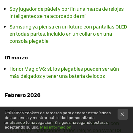
Soy jugador de pádel y por fin una marca de relojes
inteligentes se ha acordado de mí
Samsung ya piensa en un futuro con pantallas OLED
en todas partes. Incluido en un collar o en una
consola plegable
01 marzo
Honor Magic V6: sí, los plegables pueden ser aún
más delgados y tener una batería de locos
Febrero 2026
28 febrero
Utilizamos cookies de terceros para generar estadísticas
de audiencia y mostrar publicidad personalizada
analizando tu navegación. Si sigues navegando estarás
Xiaomi Watch 5: y así es como Xiaomi acaba con
aceptando su uso.
Más información
una de las maldiciones de los relojes con Wear OS