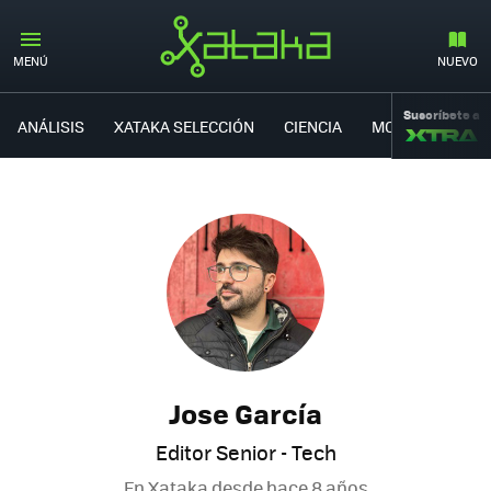
MENÚ
NUEVO
Suscríbete a
ANÁLISIS
XATAKA SELECCIÓN
CIENCIA
MOVILIDAD
Jose García
Editor Senior - Tech
En Xataka desde
hace 8 años